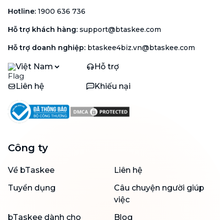
Hotline
:
1900 636 736
Hỗ trợ khách hàng
:
support@btaskee.com
Hỗ trợ doanh nghiệp
:
btaskee4biz.vn@btaskee.com
Việt Nam
Hỗ trợ
Liên hệ
Khiếu nại
Công ty
Về bTaskee
Liên hệ
Tuyển dụng
Câu chuyện người giúp
việc
bTaskee dành cho
Blog