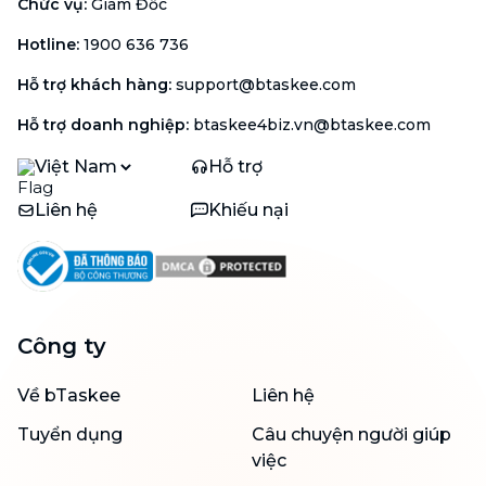
Chức vụ
:
Giám Đốc
Hotline
:
1900 636 736
Hỗ trợ khách hàng
:
support@btaskee.com
Hỗ trợ doanh nghiệp
:
btaskee4biz.vn@btaskee.com
Việt Nam
Hỗ trợ
Liên hệ
Khiếu nại
Công ty
Về bTaskee
Liên hệ
Tuyển dụng
Câu chuyện người giúp
việc