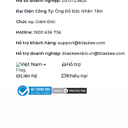
Mã số doanh nghiệp
:
0313723825
Đại Diện Công Ty
:
Ông Đỗ Đắc Nhân Tâm
Chức vụ
:
Giám Đốc
Hotline
:
1900 636 736
Hỗ trợ khách hàng
:
support@btaskee.com
Hỗ trợ doanh nghiệp
:
btaskee4biz.vn@btaskee.com
Việt Nam
Hỗ trợ
Liên hệ
Khiếu nại