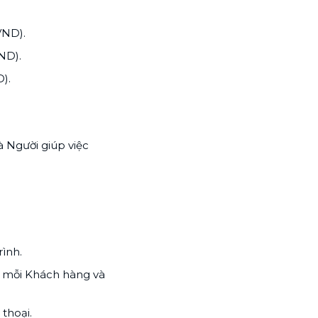
VND).
ND).
).
 Người giúp việc
ình.
i mỗi Khách hàng và
thoại.