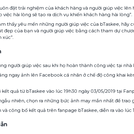
Chuyển nhà trọn gói, không lo dọn
luôn đặt trải nghiệm của khách hàng và người giúp việc lên 
dẹp nơi đi nơi đến
p việc hài lòng sẽ tạo ra dịch vụ khiến khách hàng hài lòng”.
Vệ sinh công nghiệp
NEW
cảm thấy yêu mến những người giúp việc của bTaskee, hãy c
Vệ sinh chuyên nghiệp cho văn
 đẹp của bạn và người giúp việc bằng cách tham dự chương
phòng, nhà xưởng, công trình lớn
 xúc”.
h
g người giúp việc sau khi họ hoàn thành công việc tại nhà 
ng ngay ảnh lên Facebook cá nhân ở chế độ công khai kè
 kết quả từ bTaskee vào lúc 19h30 ngày 03/05/2019 tại Fa
gẫu nhiên, chọn ra những bức ảnh may mắn nhất để trao gi
và công bố kết quả trên fanpage bTaskee, diễn ra vào lúc 
dẫn