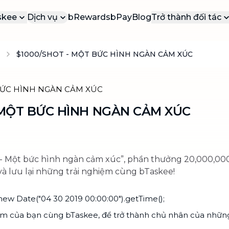
skee
Dịch vụ
bRewards
bPay
Blog
Trở thành đối tác
 Thiệu
Cộng Tác Viên
$1000/SHOT - MỘT BỨC HÌNH NGÀN CẢM XÚC
DỊ
DỊCH VỤ PHỔ BIẾN
g cáo báo chí
Đối tác dịch vụ
VÀ
Các dịch vụ được yêu thích nhất tại
bTaskee
yến mãi
Đối tác doanh 
b
Dọn dẹp nhà (ca lẻ)
ển dụng
b
Vệ sinh, dọn dẹp nhà cửa sạch tinh
n
 MỘT BỨC HÌNH NGÀN CẢM XÚC
 hệ
tươm
b
Tổng vệ sinh
n
Dọn dẹp nhà cửa chuyên sâu, mọi
b
 - Một bức hình ngàn cảm xúc”, phần thưởng 20,000,00
ngóc ngách
và lưu lại những trải nghiệm cùng bTaskee!
Vệ sinh sofa, rèm, nệm, thảm
Đánh bay mọi vết bẩn trên sofa, nệm,
w Date("04 30 2019 00:00:00").getTime();
rèm, thảm
hiệm của bạn cùng bTaskee, để trở thành chủ nhân của nhữ
Dịch vụ chuyển nhà
NEW