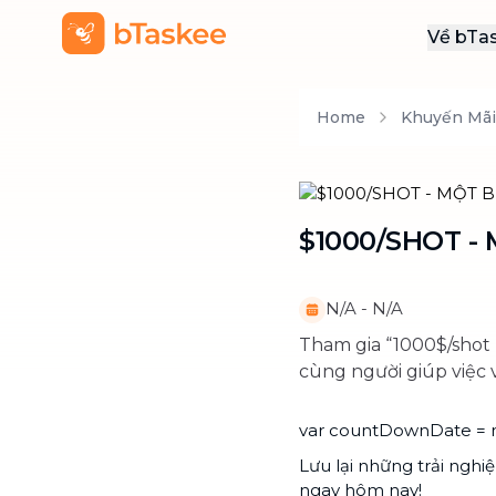
Về bTa
Giới
Home
Khuyến Mãi
Thôn
Khu
Tuy
$1000/SHOT -
Liên
N/A
-
N/A
Tham gia “1000$/shot
cùng người giúp việc 
var countDownDate = ne
Lưu lại những trải ng
ngay hôm nay!