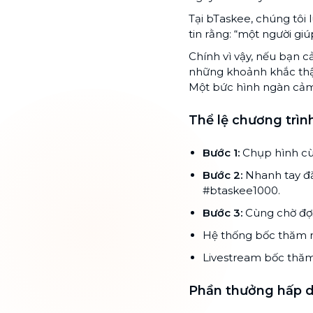
Tại bTaskee, chúng tôi 
tin rằng: “một người giú
Chính vì vậy, nếu bạn 
những khoảnh khắc thật
Một bức hình ngàn cảm
Thể lệ chương trìn
Bước 1:
Chụp hình cùn
Bước 2:
Nhanh tay đă
#btaskee1000.
Bước 3:
Cùng chờ đợi
Hệ thống bốc thăm n
Livestream bốc thăm 
Phần thưởng hấp 