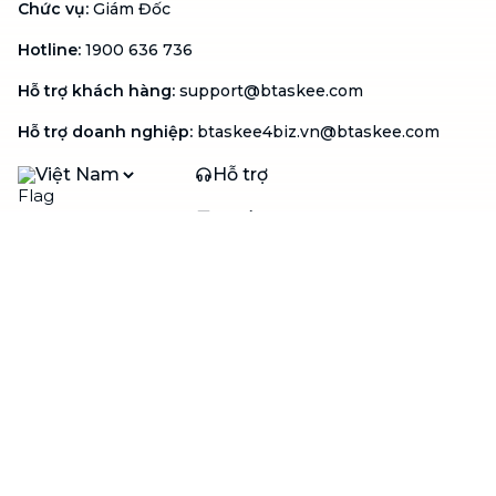
Chức vụ
:
Giám Đốc
Hotline
:
1900 636 736
Hỗ trợ khách hàng
:
support@btaskee.com
Hỗ trợ doanh nghiệp
:
btaskee4biz.vn@btaskee.com
Việt Nam
Hỗ trợ
Liên hệ
Khiếu nại
Công ty
Về bTaskee
Liên hệ
Tuyển dụng
Câu chuyện người giúp
việc