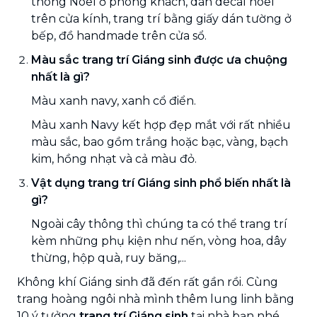
thông Noel ở phòng khách, dán decal noel
trên cửa kính, trang trí bằng giấy dán tường ở
bếp, đồ handmade trên cửa sổ.
Màu sắc trang trí Giáng sinh được ưa chuộng
nhất là gì?
Màu xanh navy, xanh cổ điển.
Màu xanh Navy kết hợp đẹp mắt với rất nhiều
màu sắc, bao gồm trắng hoặc bạc, vàng, bạch
kim, hồng nhạt và cả màu đỏ.
Vật dụng trang trí Giáng sinh phổ biến nhất là
gì?
Ngoài cây thông thì chúng ta có thể trang trí
kèm những phụ kiện như nến, vòng hoa, dây
thừng, hộp quà, ruy băng,...
Không khí Giáng sinh đã đến rất gần rồi. Cùng
trang hoàng ngôi nhà mình thêm lung linh bằng
10 ý tưởng
trang trí Giáng sinh
tại nhà
bạn nhé.