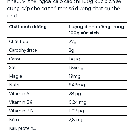
nhau. Vì thế, ngoài calo cao thì 100g xúc xích sẽ
cung cấp cho cơ thể một số dưỡng chất cụ thể
như:
Chất dinh dưỡng
Lượng dinh dưỡng trong
100g xúc xích
Chất béo
27g
Carbohydrate
2g
Canxi
14 µg
Sắt
1,56mg
Magie
19mg
Natri
848mg
Vitamin A
28 µg
Vitamin B6
0,24 mg
Vitamin B12
1,07 µg
Kẽm
2,8 mg
Kali, protein,...
…