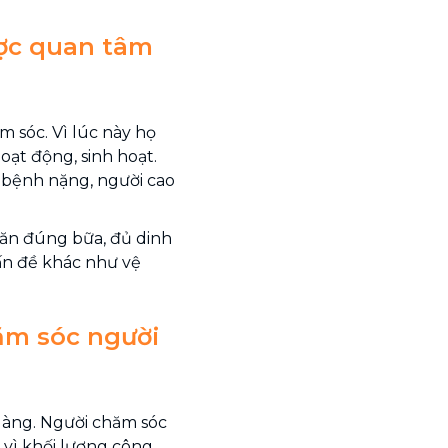
ược quan tâm
 sóc. Vì lúc này họ
oạt động, sinh hoạt.
g bệnh nặng, người cao
.
 ăn đúng bữa, đủ dinh
ấn đề khác như vệ
ăm sóc người
dàng. Người chăm sóc
 vì khối lượng công