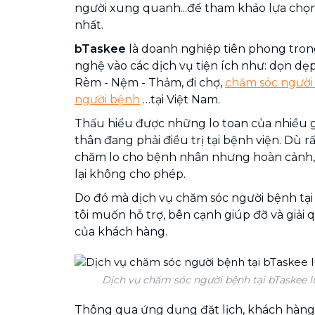
người xung quanh...để tham khảo lựa chọn
nhất.
bTaskee
là doanh nghiệp tiên phong tro
nghệ vào các dịch vụ tiện ích như: dọn dẹp 
Rèm - Nệm - Thảm, đi chợ,
chăm sóc người 
người bệnh
…tại Việt Nam.
Thấu hiểu được những lo toan của nhiều g
thân đang phải điều trị tại bệnh viện. Dù
chăm lo cho bệnh nhân nhưng hoàn cảnh,
lại không cho phép.
Do đó mà dịch vụ chăm sóc người bệnh tại
tôi muốn hỗ trợ, bên cạnh giúp đỡ và giải
của khách hàng.
Dịch vụ chăm sóc người bệnh tại bTaskee luô
Thông qua ứng dụng đặt lịch, khách hàng