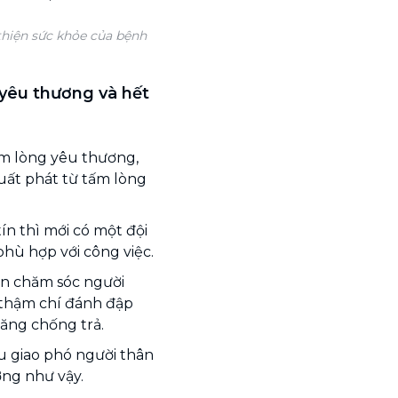
thiện sức khỏe của bệnh
yêu thương và hết
ấm lòng yêu thương,
uất phát từ tấm lòng
n thì mới có một đội
hù hợp với công việc.
ận chăm sóc người
 thậm chí đánh đập
ăng chống trả.
u giao phó người thân
ng như vậy.