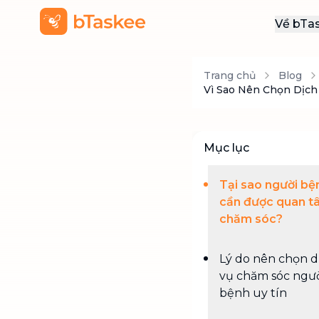
Về bTa
Giới
Trang chủ
Blog
Thôn
Vì Sao Nên Chọn Dịch
Khu
Tuy
Mục lục
Liên
Tại sao người bệ
cần được quan t
chăm sóc?
Lý do nên chọn d
vụ chăm sóc ngư
bệnh uy tín