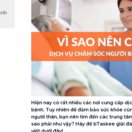
Chuyển nhà trọn gói, không lo dọn
dẹp nơi đi nơi đến
ệnh
Vệ sinh công nghiệp
NEW
Vệ sinh chuyên nghiệp cho văn
phòng, nhà xưởng, công trình lớn
Hiện nay có rất nhiều các nơi cung cấp d
bệnh. Tuy nhiên để đảm bảo sức khỏe cũ
người thân, bạn nên tìm đến các trung tâm,
sao phải như vậy? Hãy để bTaskee giải đá
viết dưới đây!