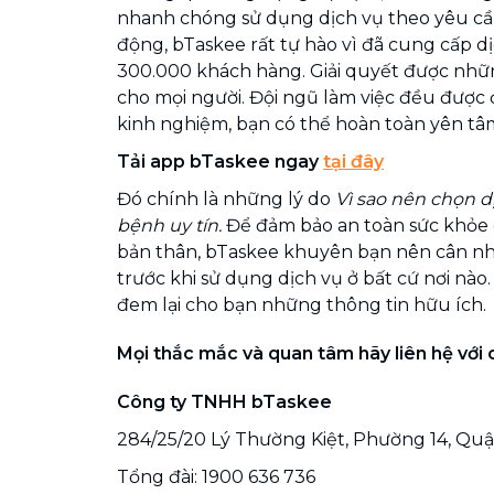
nhanh chóng sử dụng dịch vụ theo yêu cầ
động, bTaskee rất tự hào vì đã cung cấp d
300.000 khách hàng. Giải quyết được nhữn
cho mọi người. Đội ngũ làm việc đều được 
kinh nghiệm, bạn có thể hoàn toàn yên tâ
Tải app bTaskee ngay
tại đây
Đó chính là những lý do
Vì sao nên chọn 
bệnh uy tín.
Để đảm bảo an toàn sức khỏe
bản thân, bTaskee khuyên bạn nên cân nhắ
trước khi sử dụng dịch vụ ở bất cứ nơi nào.
đem lại cho bạn những thông tin hữu ích.
Mọi thắc mắc và quan tâm hãy liên hệ với 
Công ty TNHH bTaskee
284/25/20 Lý Thường Kiệt, Phường 14, Quận
Tổng đài: 1900 636 736