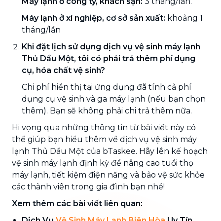
Máy lạnh ở công ty, khách sạn:
3 tháng/lần.
Máy lạnh ở xí nghiệp, cơ sở sản xuất:
khoảng 1
tháng/lần
Khi đặt lịch sử dụng dịch vụ vệ sinh máy lạnh
Thủ Dầu Một, tôi có phải trả thêm phí dụng
cụ, hóa chất vệ sinh?
Chi phí hiển thị tại ứng dụng đã tính cả phí
dụng cụ vệ sinh và ga máy lạnh (nếu bạn chọn
thêm). Bạn sẽ không phải chi trả thêm nữa.
Hi vọng qua những thông tin từ bài viết này có
thể giúp bạn hiểu thêm về dịch vụ vệ sinh máy
lạnh Thủ Dầu Một của bTaskee. Hãy lên kế hoạch
vệ sinh máy lạnh định kỳ để nâng cao tuổi thọ
máy lạnh, tiết kiệm điện năng và bảo vệ sức khỏe
các thành viên trong gia đình bạn nhé!
Xem thêm các bài viết liên quan:
Dịch Vụ
Vệ Sinh Máy Lạnh Biên Hòa
Uy Tín,