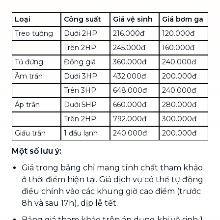
Loại
Công suất
Giá vệ sinh
Giá bơm ga
Treo tường
Dưới 2HP
216.000đ
120.000đ
Trên 2HP
245.000đ
160.000đ
Tủ đứng
Đồng giá
360.000đ
240.000đ
Âm trần
Dưới 3HP
432.000đ
200.000đ
Trên 3HP
648.000đ
240.000đ
Áp trần
Dưới 5HP
660.000đ
280.000đ
Trên 2HP
792.000đ
300.000đ
Giấu trần
1 đầu lạnh
240.000đ
200.000đ
Một số lưu ý:
Giá trong bảng chỉ mang tính chất tham khảo
ở thời điểm hiện tại. Giá dịch vụ có thể tự động
điều chỉnh vào các khung giờ cao điểm (trước
8h và sau 17h), dịp lễ tết.
Bảng giá tham khảo trên áp dụng khi vệ sinh 1