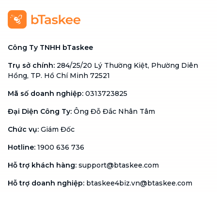
Công Ty TNHH bTaskee
Trụ sở chính
:
284/25/20 Lý Thường Kiệt, Phường Diên
Hồng, TP. Hồ Chí Minh 72521
Mã số doanh nghiệp
:
0313723825
Đại Diện Công Ty
:
Ông Đỗ Đắc Nhân Tâm
Chức vụ
:
Giám Đốc
Hotline
:
1900 636 736
Hỗ trợ khách hàng
:
support@btaskee.com
Hỗ trợ doanh nghiệp
:
btaskee4biz.vn@btaskee.com
Việt Nam
Hỗ trợ