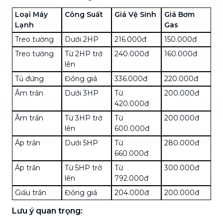
Loại Máy
Công Suất
Giá Vệ Sinh
Giá Bơm
Lạnh
Gas
Treo tường
Dưới 2HP
216.000đ
150.000đ
Treo tường
Từ 2HP trở
240.000đ
160.000đ
lên
Tủ đứng
Đồng giá
336.000đ
220.000đ
Âm trần
Dưới 3HP
Từ
200.000đ
420.000đ
Âm trần
Từ 3HP trở
Từ
200.000đ
lên
600.000đ
Áp trần
Dưới 5HP
Từ
280.000đ
660.000đ
Áp trần
Từ 5HP trở
Từ
300.000đ
lên
792.000đ
Giấu trần
Đồng giá
204.000đ
200.000đ
Lưu ý quan trọng: