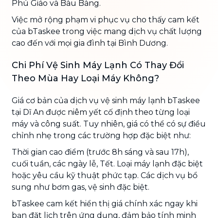
Phú Giáo và Bàu Bàng.
Việc mở rộng phạm vi phục vụ cho thấy cam kết
của bTaskee trong việc mang dịch vụ chất lượng
cao đến với mọi gia đình tại Bình Dương.
Chi Phí Vệ Sinh Máy Lạnh Có Thay Đổi
Theo Mùa Hay Loại Máy Không?
Giá cơ bản của dịch vụ vệ sinh máy lạnh bTaskee
tại Dĩ An được niêm yết cố định theo từng loại
máy và công suất. Tuy nhiên, giá có thể có sự điều
chỉnh nhẹ trong các trường hợp đặc biệt như:
Thời gian cao điểm (trước 8h sáng và sau 17h),
cuối tuần, các ngày lễ, Tết. Loại máy lạnh đặc biệt
hoặc yêu cầu kỹ thuật phức tạp. Các dịch vụ bổ
sung như bơm gas, vệ sinh đặc biệt.
bTaskee cam kết hiển thị giá chính xác ngay khi
bạn đặt lịch trên ứng dụng, đảm bảo tính minh