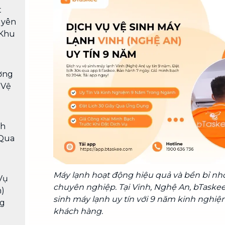
Chuyển nhà trọn gói, không lo dọn
t
dẹp nơi đi nơi đến
uyên
 Khu
Vệ sinh công nghiệp
NEW
Vệ sinh chuyên nghiệp cho văn
phòng, nhà xưởng, công trình lớn
ợng
 Vệ
ch
 Qua
Máy lạnh hoạt động hiệu quả và bền bỉ nhờ
Vụ
chuyên nghiệp. Tại Vinh, Nghệ An, bTaske
n)
sinh máy lạnh uy tín với 9 năm kinh nghiệ
ng
khách hàng.