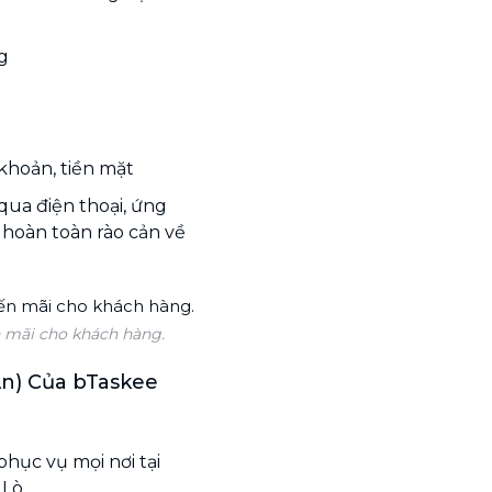
g
khoản, tiền mặt
qua điện thoại, ứng
ỏ hoàn toàn rào cản về
n mãi cho khách hàng.
An) Của bTaskee
phục vụ mọi nơi tại
 Lò.