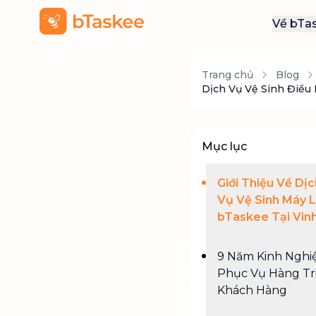
Về bTa
Giới
Trang chủ
Blog
Thôn
Dịch Vụ Vệ Sinh Điều 
Khu
Tuy
Mục lục
Liên
Giới Thiệu Về Dịc
Vụ Vệ Sinh Máy 
bTaskee Tại Vin
9 Năm Kinh Ngh
Phục Vụ Hàng Tr
Khách Hàng