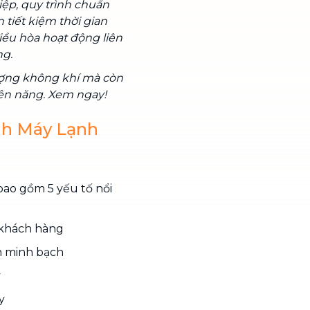
iệp, quy trình chuẩn
 tiết kiệm thời gian
iều hòa hoạt động liên
ng.
lượng không khí mà còn
điện năng. Xem ngay!
inh Máy Lạnh
bao gồm 5 yếu tố nổi
 khách hàng
ch minh bạch
y
y