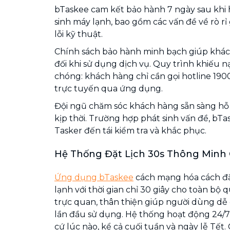
bTaskee cam kết bảo hành 7 ngày sau khi 
sinh máy lạnh, bao gồm các vấn đề về rò rỉ
lỗi kỹ thuật.
Chính sách bảo hành minh bạch giúp khác
đối khi sử dụng dịch vụ. Quy trình khiếu n
chóng: khách hàng chỉ cần gọi hotline 190
trực tuyến qua ứng dụng.
Đội ngũ chăm sóc khách hàng sẵn sàng hỗ t
kịp thời. Trường hợp phát sinh vấn đề, bT
Tasker đến tái kiểm tra và khắc phục.
Hệ Thống Đặt Lịch 30s Thông Min
Ứng dụng bTaskee
cách mạng hóa cách đặ
lạnh với thời gian chỉ 30 giây cho toàn bộ q
trực quan, thân thiện giúp người dùng dễ
lần đầu sử dụng. Hệ thống hoạt động 24/7,
cứ lúc nào, kể cả cuối tuần và ngày lễ Tết