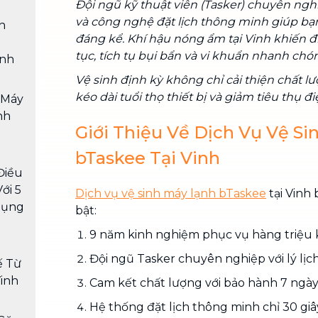
Đội ngũ kỹ thuật viên (Tasker) chuyên ngh
và công nghệ đặt lịch thông minh giúp bạn
h
đáng kể. Khí hậu nóng ẩm tại Vinh khiến đ
tục, tích tụ bụi bẩn và vi khuẩn nhanh chó
inh
Vệ sinh định kỳ không chỉ cải thiện chất 
kéo dài tuổi thọ thiết bị và giảm tiêu thụ 
 Máy
nh
Giới Thiệu Về Dịch Vụ Vệ S
bTaskee Tại Vinh
Điều
ới 5
Dịch vụ vệ sinh máy lạnh bTaskee
tại Vinh 
Dụng
bật:
9 năm kinh nghiệm phục vụ hàng triệu
Đội ngũ Tasker chuyên nghiệp với lý lị
ế Từ
inh
Cam kết chất lượng với bảo hành 7 ngà
Hệ thống đặt lịch thông minh chỉ 30 giâ