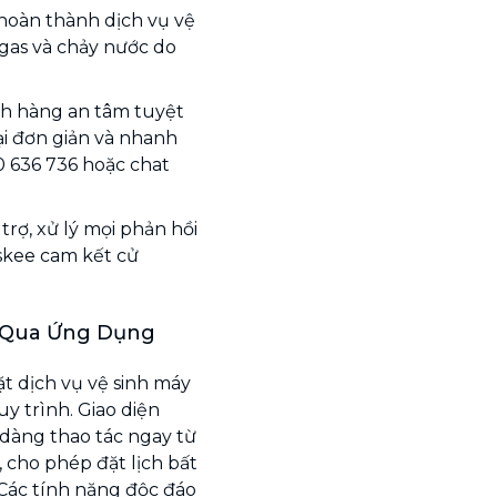
hoàn thành dịch vụ vệ
 gas và chảy nước do
h hàng an tâm tuyệt
ại đơn giản và nhanh
0 636 736 hoặc chat
rợ, xử lý mọi phản hồi
askee cam kết cử
h Qua Ứng Dụng
t dịch vụ vệ sinh máy
uy trình. Giao diện
 dàng thao tác ngay từ
 cho phép đặt lịch bất
. Các tính năng độc đáo