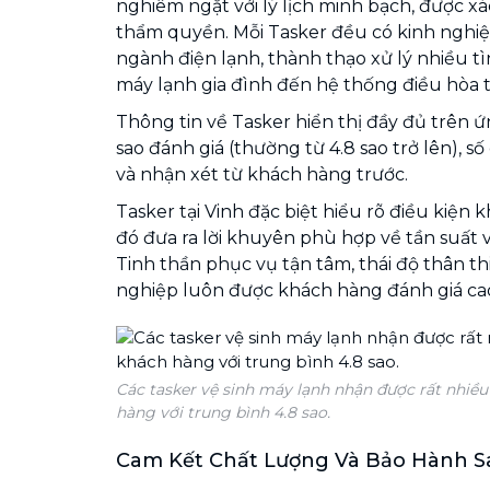
nghiêm ngặt với lý lịch minh bạch, được x
thẩm quyền. Mỗi Tasker đều có kinh nghi
ngành điện lạnh, thành thạo xử lý nhiều 
máy lạnh gia đình đến hệ thống điều hòa t
Thông tin về Tasker hiển thị đầy đủ trên ứ
sao đánh giá (thường từ 4.8 sao trở lên), s
và nhận xét từ khách hàng trước.
Tasker tại Vinh đặc biệt hiểu rõ điều kiện 
đó đưa ra lời khuyên phù hợp về tần suất 
Tinh thần phục vụ tận tâm, thái độ thân 
nghiệp luôn được khách hàng đánh giá ca
Các tasker vệ sinh máy lạnh nhận được rất nhiều
hàng với trung bình 4.8 sao.
Cam Kết Chất Lượng Và Bảo Hành S