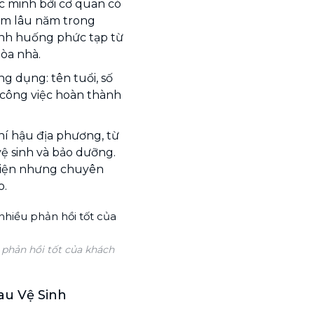
ác minh bởi cơ quan có
ệm lâu năm trong
tình huống phức tạp từ
òa nhà.
ng dụng: tên tuổi, số
ố công việc hoàn thành
khí hậu địa phương, từ
vệ sinh và bảo dưỡng.
thiện nhưng chuyên
o.
 phản hồi tốt của khách
au Vệ Sinh