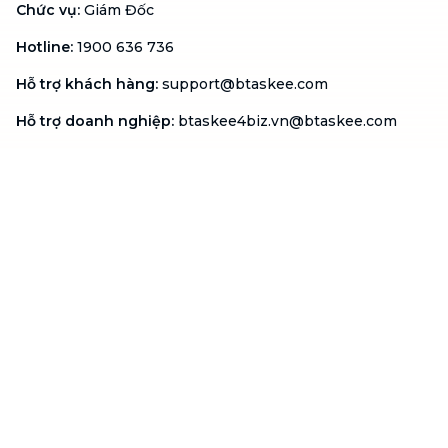
Chức vụ
:
Giám Đốc
Hotline
:
1900 636 736
Hỗ trợ khách hàng
:
support@btaskee.com
Hỗ trợ doanh nghiệp
:
btaskee4biz.vn@btaskee.com
Việt Nam
Hỗ trợ
Liên hệ
Khiếu nại
Công ty
Về bTaskee
Liên hệ
Tuyển dụng
Câu chuyện người giúp
việc