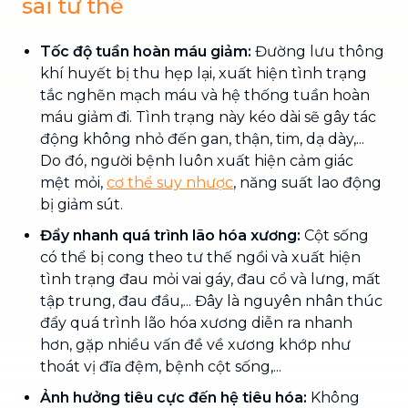
sai tư thế
Tốc độ tuần hoàn máu giảm:
Đường lưu thông
khí huyết bị thu hẹp lại, xuất hiện tình trạng
tắc nghẽn mạch máu và hệ thống tuần hoàn
máu giảm đi. Tình trạng này kéo dài sẽ gây tác
động không nhỏ đến gan, thận, tim, dạ dày,...
Do đó, người bệnh luôn xuất hiện cảm giác
mệt mỏi,
cơ thể suy nhược
, năng suất lao động
bị giảm sút.
Đẩy nhanh quá trình lão hóa xương:
Cột sống
có thể bị cong theo tư thế ngồi và xuất hiện
tình trạng đau mỏi vai gáy, đau cổ và lưng, mất
tập trung, đau đầu,... Đây là nguyên nhân thúc
đẩy quá trình lão hóa xương diễn ra nhanh
hơn, gặp nhiều vấn đề về xương khớp như
thoát vị đĩa đệm, bệnh cột sống,...
Ảnh hưởng tiêu cực đến hệ tiêu hóa:
Không