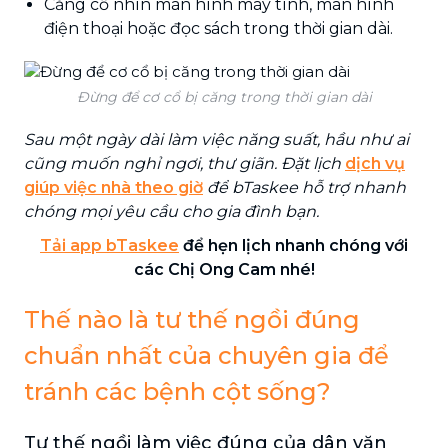
Căng cổ nhìn màn hình máy tính, màn hình
điện thoại hoặc đọc sách trong thời gian dài.
Đừng để cơ cổ bị căng trong thời gian dài
Sau một ngày dài làm việc năng suất, hầu như ai
cũng muốn nghỉ ngơi, thư giãn. Đặt lịch
dịch vụ
giúp việc nhà theo giờ
để bTaskee hỗ trợ nhanh
chóng mọi yêu cầu cho gia đình bạn.
Tải app bTaskee
để hẹn lịch nhanh chóng với
các Chị Ong Cam nhé!
Thế nào là tư thế ngồi đúng
chuẩn nhất của chuyên gia để
tránh các bệnh cột sống?
Tư thế ngồi làm việc đúng của dân văn