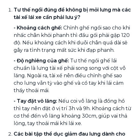
Tư thế ngồi đúng để không bị mỏi lưng mà các
tài xế lái xe cần phải lưu ý?
- Khoảng cách ghế:
Chỉnh ghế ngồi sao cho khi
nhấc chân khỏi phanh thì đầu gối phải gập 120
độ. Nếu khoảng cách khi duỗi chân quá dài sẽ
gây ra tình trạng mất sức khi đạp phanh.
-
Độ nghiêng của ghế:
Tư thế ngồi ghế lái
chuẩn là lưng tài xế phải song song với cột vô
lăng. Ngoài ra, tài xế nên điều chỉnh ghế sao
cho lưng vẫn tỳ vào ghế và cổ tay khi lái cảm
thấy thoải mái.
-
Tay đặt vô lăng:
Nếu coi vô lăng là đồng hồ
thì tay nên đặt ở vị trí 3h và 9h. Khoảng cách từ
cơ thể đến vô lăng khoảng 30cm, giúp vai thả
lỏng, tay thoải mái khi lái xe.
Các bài tập thể dục giảm đau lưng dành cho