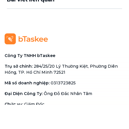
Công Ty TNHH bTaskee
Trụ sở chính
:
284/25/20 Lý Thường Kiệt, Phường Diên
Hồng, TP. Hồ Chí Minh 72521
Mã số doanh nghiệp
:
0313723825
Đại Diện Công Ty
:
Ông Đỗ Đắc Nhân Tâm
Chức vụ
:
Giám Đốc
Hotline
:
1900 636 736
Hỗ trợ khách hàng
:
support@btaskee.com