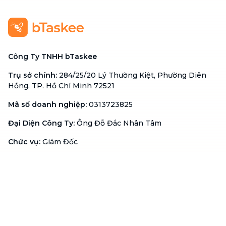
Công Ty TNHH bTaskee
Trụ sở chính
:
284/25/20 Lý Thường Kiệt, Phường Diên
Hồng, TP. Hồ Chí Minh 72521
Mã số doanh nghiệp
:
0313723825
Đại Diện Công Ty
:
Ông Đỗ Đắc Nhân Tâm
Chức vụ
:
Giám Đốc
Hotline
:
1900 636 736
Hỗ trợ khách hàng
:
support@btaskee.com
Hỗ trợ doanh nghiệp
:
btaskee4biz.vn@btaskee.com
Việt Nam
Hỗ trợ