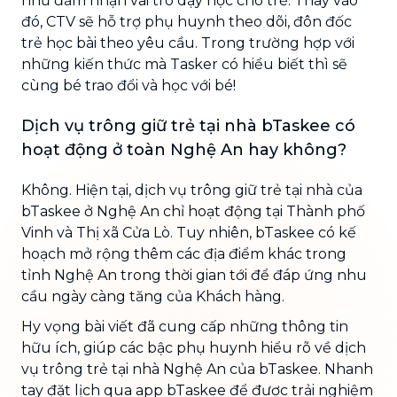
như đảm nhận vai trò dạy học cho trẻ. Thay vào
đó, CTV sẽ hỗ trợ phụ huynh theo dõi, đôn đốc
trẻ học bài theo yêu cầu. Trong trường hợp với
những kiến thức mà Tasker có hiểu biết thì sẽ
cùng bé trao đổi và học với bé!
Dịch vụ trông giữ trẻ tại nhà bTaskee có
hoạt động ở toàn Nghệ An hay không?
Không. Hiện tại, dịch vụ trông giữ trẻ tại nhà của
bTaskee ở Nghệ An chỉ hoạt động tại Thành phố
Vinh và Thị xã Cửa Lò. Tuy nhiên, bTaskee có kế
hoạch mở rộng thêm các địa điểm khác trong
tỉnh Nghệ An trong thời gian tới để đáp ứng nhu
cầu ngày càng tăng của Khách hàng.
Hy vọng bài viết đã cung cấp những thông tin
hữu ích, giúp các bậc phụ huynh hiểu rõ về dịch
vụ trông trẻ tại nhà Nghệ An của bTaskee. Nhanh
tay đặt lịch qua app bTaskee để được trải nghiệm