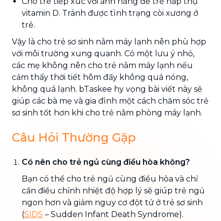
Cho trẻ tiếp xúc với ánh nắng để trẻ hấp thụ
vitamin D. Tránh được tình trạng còi xương ở
trẻ.
Vậy là cho trẻ sơ sinh nằm máy lạnh nên phù hợp
với môi trường xung quanh. Có một lưu ý nhỏ,
các mẹ không nên cho trẻ nằm máy lạnh nếu
cảm thấy thời tiết hôm đấy không quá nóng,
không quá lạnh. bTaskee hy vọng bài viết này sẽ
giúp các bà mẹ và gia đình một cách chăm sóc trẻ
sơ sinh tốt hơn khi cho trẻ nằm phòng máy lạnh.
Câu Hỏi Thường Gặp
Có nên cho trẻ ngủ cùng điều hòa không?
Bạn có thể cho trẻ ngủ cùng điều hòa và chỉ
cần điều chỉnh nhiệt độ hợp lý sẽ giúp trẻ ngủ
ngon hơn và giảm nguy cơ đột tử ở trẻ sơ sinh
(
SIDS
– Sudden Infant Death Syndrome).