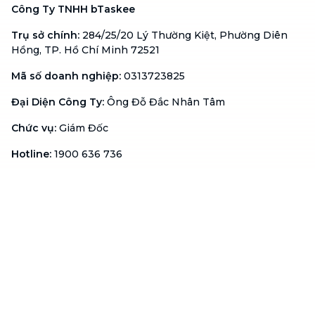
Công Ty TNHH bTaskee
Trụ sở chính
:
284/25/20 Lý Thường Kiệt, Phường Diên
Hồng, TP. Hồ Chí Minh 72521
Mã số doanh nghiệp
:
0313723825
Đại Diện Công Ty
:
Ông Đỗ Đắc Nhân Tâm
Chức vụ
:
Giám Đốc
Hotline
:
1900 636 736
Hỗ trợ khách hàng
:
support@btaskee.com
Hỗ trợ doanh nghiệp
:
btaskee4biz.vn@btaskee.com
Việt Nam
Hỗ trợ
Liên hệ
Khiếu nại