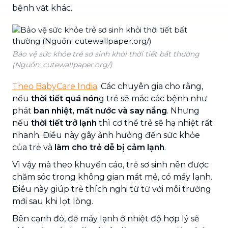
bệnh vặt khác.
Bảo vệ sức khỏe trẻ sơ sinh khỏi thời tiết bất thường
(Nguồn: cutewallpaper.org/)
Theo BabyCare India
. Các chuyên gia cho rằng,
nếu
thời tiết quá nón
g trẻ sẽ mắc các bệnh như
phát
ban nhiệt, mất nước và say nắng
. Nhưng
nếu
thời tiết trở lạnh
thì cơ thể trẻ sẽ hạ nhiệt rất
nhanh. Điều này gây ảnh hưởng đến sức khỏe
của trẻ và
làm cho trẻ dễ bị cảm lạnh
.
Vì vậy mà theo khuyến cáo, trẻ sơ sinh nên được
chăm sóc trong không gian mát mẻ, có máy lạnh.
Điều này giúp trẻ thích nghi từ từ với môi trường
mới sau khi lọt lòng.
Bên cạnh đó, để máy lạnh ở nhiệt độ hợp lý sẽ