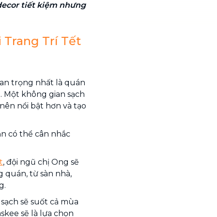
ecor tiết kiệm nhưng
 Trang Trí Tết
uan trọng nhất là quán
g. Một không gian sạch
nên nổi bật hơn và tạo
ạn có thể cân nhắc
t
, đội ngũ chị Ong sẽ
 quán, từ sàn nhà,
g.
sạch sẽ suốt cả mùa
skee sẽ là lựa chọn