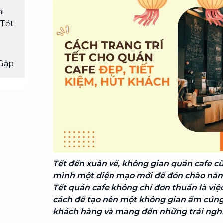
Chuyển nhà trọn gói, không lo dọn
i
dẹp nơi đi nơi đến
 Tết
Vệ sinh công nghiệp
NEW
Vệ sinh chuyên nghiệp cho văn
phòng, nhà xưởng, công trình lớn
Gặp
Tết đến xuân về, không gian quán cafe c
mình một diện mạo mới để đón chào năm m
Tết quán cafe không chỉ đơn thuần là việc
cách để tạo nên một không gian ấm cúng,
khách hàng và mang đến những trải ngh