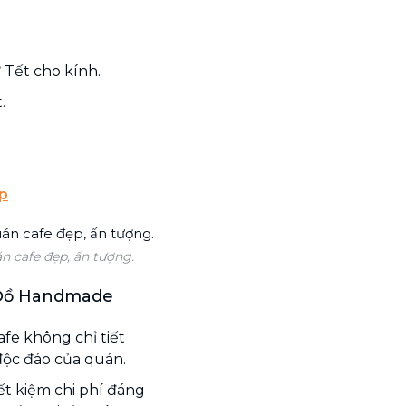
 Tết cho kính.
.
ẹp
án cafe đẹp, ấn tượng.
 Đồ Handmade
fe không chỉ tiết
 độc đáo của quán.
t kiệm chi phí đáng