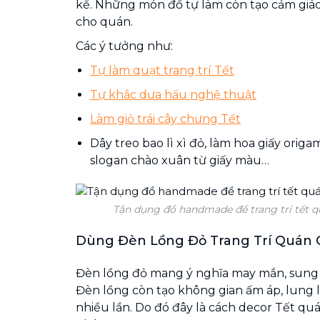
kể. Những món đồ tự làm còn tạo cảm giác
cho quán.
Các ý tưởng như:
Tự làm quạt trang trí Tết
Tự khắc dưa hấu nghệ thuật
Làm giỏ trái cây chưng Tết
Dây treo bao lì xì đỏ, làm hoa giấy origam
slogan chào xuân từ giấy màu…
Tận dụng đồ handmade để trang trí tết qu
Dùng Đèn Lồng Đỏ Trang Trí Quán 
Đèn lồng đỏ mang ý nghĩa may mắn, sung 
Đèn lồng còn tạo không gian ấm áp, lung l
nhiều lần. Do đó đây là cách decor Tết qu