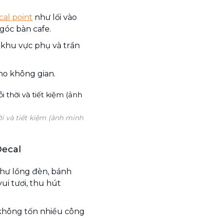
cal point
như lối vào
góc bàn cafe.
 khu vực phụ và trần
cho không gian.
ời và tiết kiệm (ảnh minh
Decal
hư lồng đèn, bánh
ui tươi, thu hút
, không tốn nhiều công