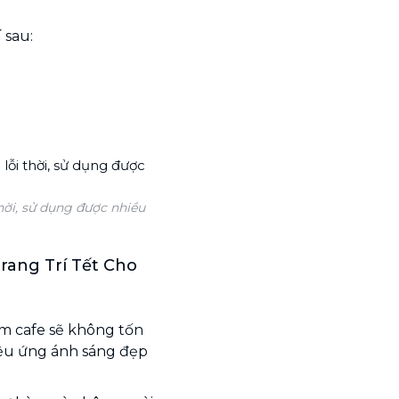
 sau:
hời, sử dụng được nhiều
ang Trí Tết Cho
ệm cafe sẽ không tốn
iệu ứng ánh sáng đẹp