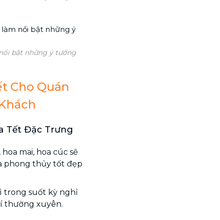
nổi bật những ý tưởng
ết Cho Quán
 Khách
oa Tết Đặc Trưng
 hoa mai, hoa cúc sẽ
a phong thủy tốt đẹp
rì trong suốt kỳ nghỉ
trí thường xuyên.