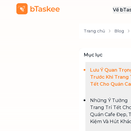
Về bTa
Giới
Trang chủ
Blog
Thôn
Khu
Tuy
Mục lục
Liên
Lưu Ý Quan Trọn
Trước Khi Trang 
Tết Cho Quán Ca
Những Ý Tưởng
Trang Trí Tết Ch
Quán Cafe Đẹp, T
Kiệm Và Hút Khá