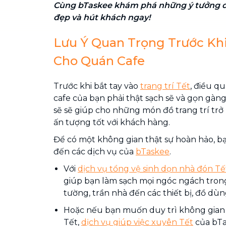
Cùng bTaskee khám phá những ý tưởng d
đẹp và hút khách ngay!
Lưu Ý Quan Trọng Trước Khi
Cho Quán Cafe
Trước khi bắt tay vào
trang trí Tết
, điều q
cafe của bạn phải thật sạch sẽ và gọn gàn
sẽ sẽ giúp cho những món đồ trang trí trở 
ấn tượng tốt với khách hàng.
Để có một không gian thật sự hoàn hảo, b
đến các dịch vụ của
bTaskee
.
Với
dịch vụ tổng vệ sinh dọn nhà đón Tế
giúp bạn làm sạch mọi ngóc ngách trong
tường, trần nhà đến các thiết bị, đồ dùn
Hoặc nếu bạn muốn duy trì không gian 
Tết,
dịch vụ giúp việc xuyên Tết
của bTa