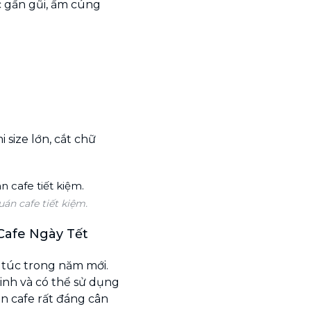
 gần gũi, ấm cúng
i size lớn, cắt chữ
án cafe tiết kiệm.
Cafe Ngày Tết
túc trong năm mới.
inh và có thể sử dụng
án cafe rất đáng cân