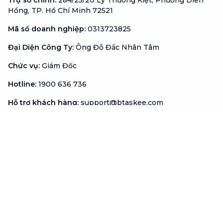
Trụ sở chính
:
284/25/20 Lý Thường Kiệt, Phường Diên
Hồng, TP. Hồ Chí Minh 72521
Mã số doanh nghiệp
:
0313723825
Đại Diện Công Ty
:
Ông Đỗ Đắc Nhân Tâm
Chức vụ
:
Giám Đốc
Hotline
:
1900 636 736
Hỗ trợ khách hàng
:
support@btaskee.com
Hỗ trợ doanh nghiệp
:
btaskee4biz.vn@btaskee.com
Việt Nam
Hỗ trợ
Liên hệ
Khiếu nại
Công ty