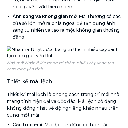
hòa quyện với thiên nhiên.
Ánh sáng và không gian mở:
Mái thường có các
cửa sổ lớn, mở ra phía ngoài để tận dụng ánh
sáng tự nhiên và tạo ra một không gian thoáng
đãng.
Nhà mái Nhật được trang trí thêm nhiều cây xanh tạo
cảm giác yên tĩnh
Thiết kế mái lệch
Thiết kế mái lệch là phong cách trang trí mái nhà
mang tính hiện đại và độc đáo. Mái lệch có dạng
không đồng nhất về độ nghiêng khác nhau trên
cùng một mái.
Cấu trúc mái:
Mái lệch thường có hai hoặc