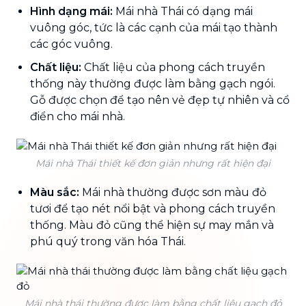
Hình dạng mái:
Mái nhà Thái có dạng mái
vuông góc, tức là các cạnh của mái tạo thành
các góc vuông.
Chất liệu:
Chất liệu của phong cách truyền
thống này thường được làm bằng gạch ngói.
Gỗ được chọn để tạo nên vẻ đẹp tự nhiên và cổ
điển cho mái nhà.
Mái nhà Thái thiết kế đơn giản nhưng rất hiện đại
Màu sắc:
Mái nhà thường được sơn màu đỏ
tươi để tạo nét nổi bật và phong cách truyền
thống. Màu đỏ cũng thể hiện sự may mắn và
phú quý trong văn hóa Thái.
Mái nhà thái thường được làm bằng chất liệu gạch đỏ