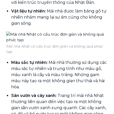
với kiến trúc truyền thống của Nhật Bản.
Vật liệu tự nhiên:
Mái nhà được làm bằng gỗ tự
nhiên nhằm mang lại sự ấm cúng cho không
gian sống.
Mái nhà Nhật có cấu trúc đơn giản và không quá phức
tạp
Màu sắc tự nhiên:
Mái nhà thường sử dụng các
màu sắc tự nhiên và trung tính như màu gỗ,
màu xanh lá cây và màu trắng. Những gam
màu này tạo ra một không gian thư thái và hài
hòa.
Sân vườn và cây xanh:
Trang trí mái nhà Nhật
thường liên quan đến việc tạo ra một không
gian sân vườn xanh xung quanh. Các cây xanh,
cỏ, đá và hồ nước tạo ra một không gian sống