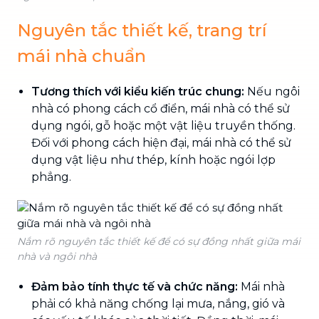
Nguyên tắc thiết kế, trang trí
mái nhà chuẩn
Tương thích với kiểu kiến trúc chung:
Nếu ngôi
nhà có phong cách cổ điển, mái nhà có thể sử
dụng ngói, gỗ hoặc một vật liệu truyền thống.
Đối với phong cách hiện đại, mái nhà có thể sử
dụng vật liệu như thép, kính hoặc ngói lợp
phẳng.
Nắm rõ nguyên tắc thiết kế để có sự đồng nhất giữa mái
nhà và ngôi nhà
Đảm bảo tính thực tế và chức năng:
Mái nhà
phải có khả năng chống lại mưa, nắng, gió và