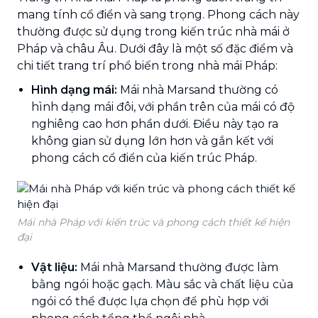
mang tính cổ điển và sang trọng. Phong cách này
thường được sử dụng trong kiến trúc nhà mái ở
Pháp và châu Âu. Dưới đây là một số đặc điểm và
chi tiết trang trí phổ biến trong nhà mái Pháp:
Hình dạng mái:
Mái nhà Marsand thường có
hình dạng mái đôi, với phần trên của mái có độ
nghiêng cao hơn phần dưới. Điều này tạo ra
không gian sử dụng lớn hơn và gắn kết với
phong cách cổ điển của kiến trúc Pháp.
Mái nhà Pháp với kiến trúc và phong cách thiết kế hiện
đại
Vật liệu:
Mái nhà Marsand thường được làm
bằng ngói hoặc gạch. Màu sắc và chất liệu của
ngói có thể được lựa chọn để phù hợp với