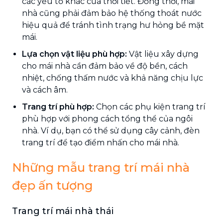
các yếu tố khác của thời tiết. Đồng thời, mái
nhà cũng phải đảm bảo hệ thống thoát nước
hiệu quả để tránh tình trạng hư hỏng bề mặt
mái.
Lựa chọn vật liệu phù hợp:
Vật liệu xây dựng
cho mái nhà cần đảm bảo về độ bền, cách
nhiệt, chống thấm nước và khả năng chịu lực
và cách âm.
Trang trí phù hợp:
Chọn các phụ kiện trang trí
phù hợp với phong cách tổng thể của ngôi
nhà. Ví dụ, bạn có thể sử dụng cây cảnh, đèn
trang trí để tạo điểm nhấn cho mái nhà.
Những mẫu trang trí mái nhà
đẹp ấn tượng
Trang trí mái nhà thái