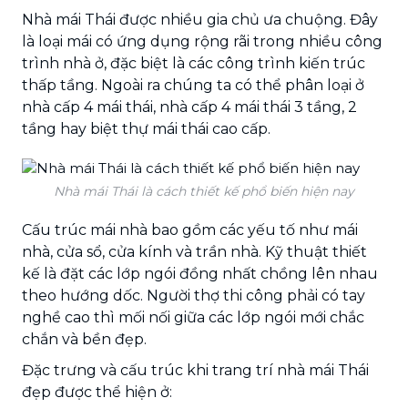
Nhà mái Thái được nhiều gia chủ ưa chuộng. Đây
là loại mái có ứng dụng rộng rãi trong nhiều công
trình nhà ở, đặc biệt là các công trình kiến ​​trúc
thấp tầng. Ngoài ra chúng ta có thể phân loại ở
nhà cấp 4 mái thái, nhà cấp 4 mái thái 3 tầng, 2
tầng hay biệt thự mái thái cao cấp.
Nhà mái Thái là cách thiết kế phổ biến hiện nay
Cấu trúc mái nhà bao gồm các yếu tố như mái
nhà, cửa sổ, cửa kính và trần nhà. Kỹ thuật thiết
kế là đặt các lớp ngói đồng nhất chồng lên nhau
theo hướng dốc. Người thợ thi công phải có tay
nghề cao thì mối nối giữa các lớp ngói mới chắc
chắn và bền đẹp.
Đặc trưng và cấu trúc khi trang trí nhà mái Thái
đẹp được thể hiện ở: