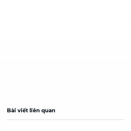
Bài viết liên quan