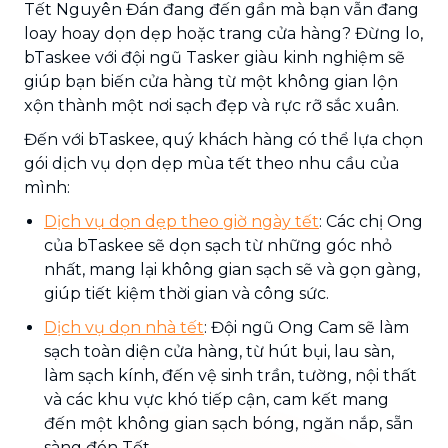
Tết Nguyên Đán đang đến gần mà bạn vẫn đang
loay hoay dọn dẹp hoặc trang cửa hàng? Đừng lo,
bTaskee với đội ngũ Tasker giàu kinh nghiệm sẽ
giúp bạn biến cửa hàng từ một không gian lộn
xộn thành một nơi sạch đẹp và rực rỡ sắc xuân.
Đến với bTaskee, quý khách hàng có thể lựa chọn
gói dịch vụ dọn dẹp mùa tết theo nhu cầu của
mình:
Dịch vụ dọn dẹp theo giờ ngày tết
: Các chị Ong
của bTaskee sẽ dọn sạch từ những góc nhỏ
nhất, mang lại không gian sạch sẽ và gọn gàng,
giúp tiết kiệm thời gian và công sức.
Dịch vụ dọn nhà tết
: Đội ngũ Ong Cam sẽ làm
sạch toàn diện cửa hàng, từ hút bụi, lau sàn,
làm sạch kính, đến vệ sinh trần, tường, nội thất
và các khu vực khó tiếp cận, cam kết mang
đến một không gian sạch bóng, ngăn nắp, sẵn
sàng đón Tết.