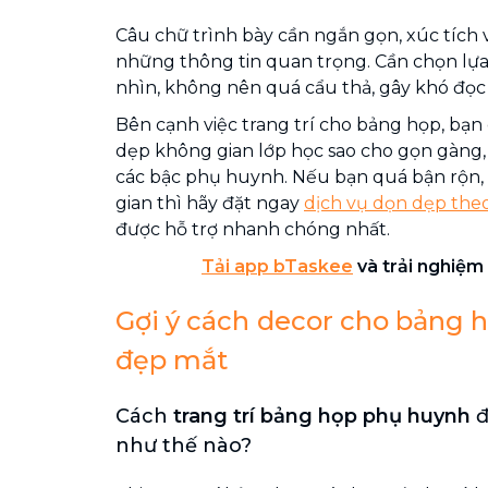
Câu chữ trình bày cần ngắn gọn, xúc tích 
những thông tin quan trọng. Cần chọn lựa
nhìn, không nên quá cẩu thả, gây khó đọ
Bên cạnh việc trang trí cho bảng họp, bạn
dẹp không gian lớp học sao cho gọn gàng, 
các bậc phụ huynh. Nếu bạn quá bận rộn, 
gian thì hãy đặt ngay
dịch vụ dọn dẹp theo
được hỗ trợ nhanh chóng nhất.
Tải app bTaskee
và trải nghiệm 
Gợi ý cách
decor cho bảng 
đẹp mắt
Cách
trang trí bảng họp phụ huynh
đ
như thế nào?