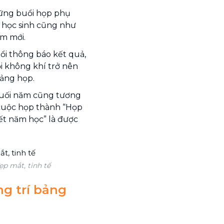
hững buổi họp phụ
 học sinh cũng như
m mới.
uổi thông báo kết quả,
ổi không khí trở nên
bảng họp.
uối năm cũng tương
 cuộc họp thành “Họp
ết năm học” là được
p mắt, tinh tế
g trí bảng