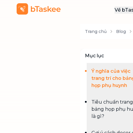
Về bTa
Giới
Trang chủ
Blog
Thôn
Khu
Tuy
Mục lục
Liên
Ý nghĩa của việc
trang trí cho bản
họp phụ huynh
Tiêu chuẩn trang 
bảng họp phụ h
là gì?
Gợi ý cách decor