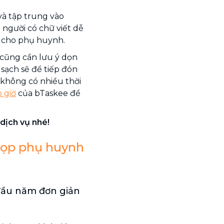
và tập trung vào
 người có chữ viết dễ
c cho phụ huynh.
 cũng cần lưu ý dọn
sạch sẽ để tiếp đón
không có nhiều thời
 giờ
của bTaskee để
dịch vụ nhé!
họp phụ huynh
ầu năm đơn giản