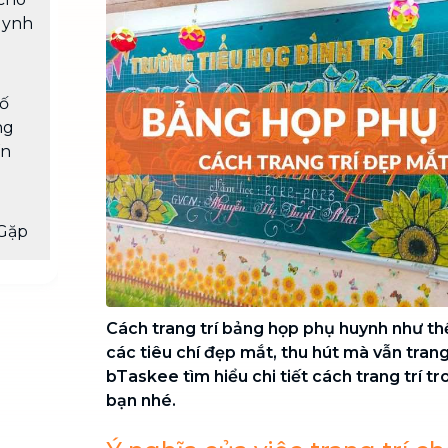
Chuyển nhà trọn gói, không lo dọn
uynh
dẹp nơi đi nơi đến
Vệ sinh công nghiệp
NEW
Vệ sinh chuyên nghiệp cho văn
ố
phòng, nhà xưởng, công trình lớn
ng
ấn
Gặp
Cách trang trí bảng họp phụ huynh như t
các tiêu chí đẹp mắt, thu hút mà vẫn tran
bTaskee tìm hiểu chi tiết cách trang trí tr
bạn nhé.