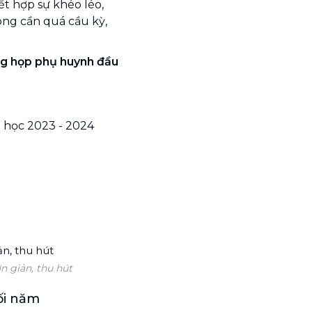
ết hợp sự khéo léo,
ông cần quá cầu kỳ,
ảng họp phụ huynh đầu
 học 2023 - 2024
 giản, thu hút
i năm