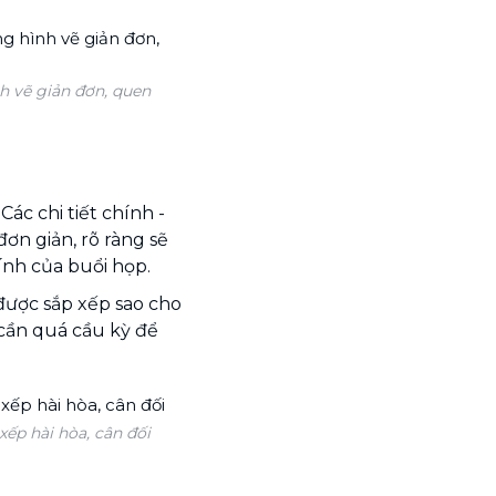
h vẽ giản đơn, quen
ác chi tiết chính -
ơn giản, rõ ràng sẽ
nh của buổi họp.
được sắp xếp sao cho
 cần quá cầu kỳ để
ếp hài hòa, cân đối