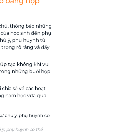
ho bảng họp
i chú, thông báo những
 của học sinh đến phụ
chú ý, phụ huynh từ
trọng rõ ràng và đầy
úp tạo không khí vui
 trong những buổi họp
 chia sẻ về các hoạt
ong năm học vừa qua
ú ý, phụ huynh có thể