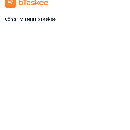
Công Ty TNHH bTaskee
Trụ sở chính
:
284/25/20 Lý Thường Kiệt, Phường Diên
Hồng, TP. Hồ Chí Minh 72521
Mã số doanh nghiệp
:
0313723825
Đại Diện Công Ty
:
Ông Đỗ Đắc Nhân Tâm
Chức vụ
:
Giám Đốc
Hotline
:
1900 636 736
Hỗ trợ khách hàng
:
support@btaskee.com
Hỗ trợ doanh nghiệp
:
btaskee4biz.vn@btaskee.com
Việt Nam
Hỗ trợ
Liên hệ
Khiếu nại