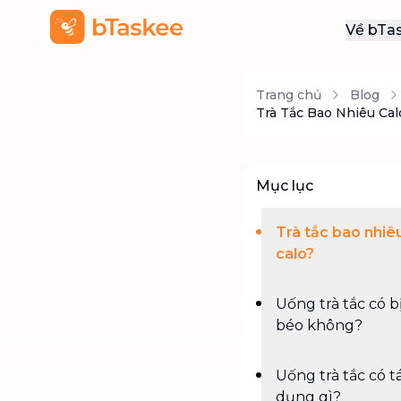
Về bTa
Giới
Trang chủ
Blog
Thôn
Trà Tắc Bao Nhiêu Ca
Khu
Tuy
Mục lục
Liên
Trà tắc bao nhiê
calo?
Uống trà tắc có b
béo không?
Uống trà tắc có t
dụng gì?