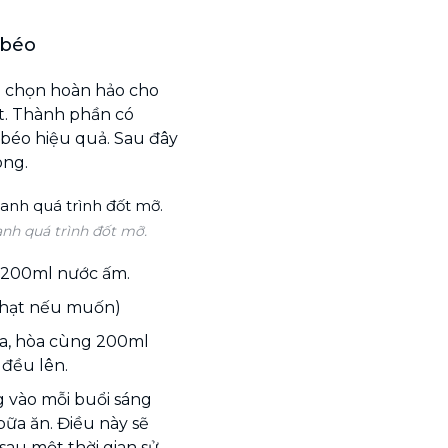
 béo
ựa chọn hoàn hảo cho
t. Thành phần có
 béo hiệu quả. Sau đây
ong.
anh quá trình đốt mỡ.
, 200ml nước ấm.
ỏ hạt nếu muốn)
ra, hòa cùng 200ml
đều lên.
 vào mỗi buổi sáng
bữa ăn. Điều này sẽ
au một thời gian sử