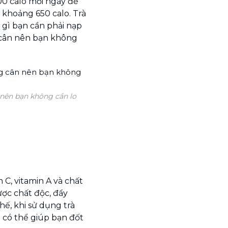
00 calo mỗi ngày để
 khoảng 650 calo. Trà
g gì bạn cần phải nạp
g cân nên bạn không
 nên bạn không cần lo
?
n C, vitamin A và chất
được chất độc, đẩy
hế, khi sử dụng trà
 có thể giúp bạn đốt