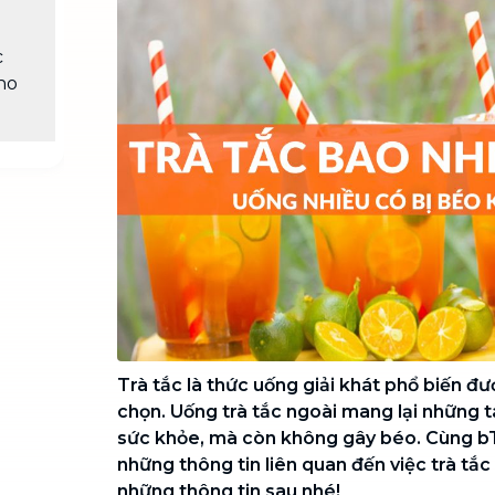
Chuyển nhà trọn gói, không lo dọn
dẹp nơi đi nơi đến
c
Vệ sinh công nghiệp
NEW
ho
Vệ sinh chuyên nghiệp cho văn
phòng, nhà xưởng, công trình lớn
Trà tắc là thức uống giải khát phổ biến đư
chọn. Uống trà tắc ngoài mang lại những 
sức khỏe, mà còn không gây béo. Cùng b
những thông tin liên quan đến việc trà tắ
những thông tin sau nhé!