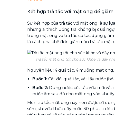
Kết hợp trà tắc với mật ong để giảm
Sự kết hợp của trà tắc với mật ong là sự l
những ai thích uống trà không bị quá ngọ
trong mật ong và trà tắc có tác dụng giảm
là cách pha chế đơn giản món trà tắc mật 
Trà tắc mật ong tốt cho sức khỏe và đẩy nh
Nguyên liệu: 4 quả tắc, 4 muỗng mật ong
Bước 1:
Cắt đôi quả tắc, vắt lấy nước (b
Bước 2:
Dùng nước cốt tắc vừa mới vắt 
nước ấm sau đó cho mật ong vào khuấy 
Món trà tắc mật ong này nên được sử dụng
sớm, khi vừa thức dậy hoặc 30 phút trước 
giúp bạn có số cân nặng như mong muốn s