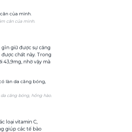
iảm cân của mình.
ể gìn giữ được sự căng
 được chất này. Trong
tới 43,9mg, nhờ vậy mà
n da căng bóng, hồng hào.
c loại vitamin C,
ăng giúp các tế bào