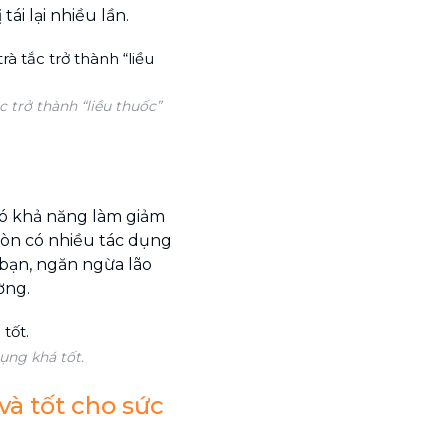
ái lại nhiều lần.
 trở thành “liều thuốc”
có khả năng làm giảm
 còn có nhiều tác dụng
 bạn, ngăn ngừa lão
ờng.
ụng khá tốt.
và tốt cho sức