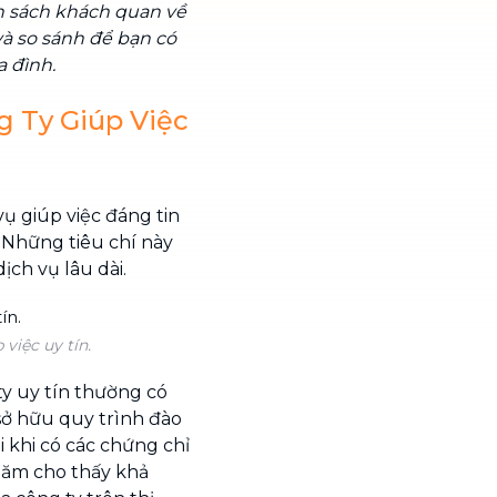
 sách khách quan về
 và so sánh để bạn có
a đình.
 Ty Giúp Việc
ụ giúp việc đáng tin
. Những tiêu chí này
ch vụ lâu dài.
việc uy tín.
y uy tín thường có
ở hữu quy trình đào
i khi có các chứng chỉ
năm cho thấy khả