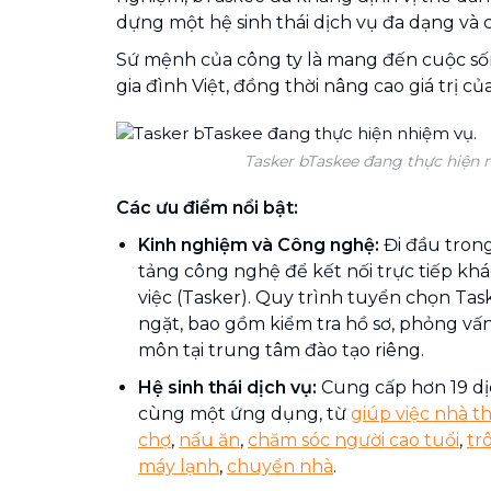
dựng một hệ sinh thái dịch vụ đa dạng và
Sứ mệnh của công ty là mang đến cuộc số
gia đình Việt, đồng thời nâng cao giá trị củ
Tasker bTaskee đang thực hiện 
Các ưu điểm nổi bật:
Kinh nghiệm và Công nghệ:
Đi đầu tron
tảng công nghệ để kết nối trực tiếp kh
việc (Tasker). Quy trình tuyển chọn Tas
ngặt, bao gồm kiểm tra hồ sơ, phỏng vấ
môn tại trung tâm đào tạo riêng.
Hệ sinh thái dịch vụ:
Cung cấp hơn 19 dịc
cùng một ứng dụng, từ
giúp việc nhà t
chợ
,
nấu ăn
,
chăm sóc người cao tuổi
,
tr
máy lạnh
,
chuyển nhà
.