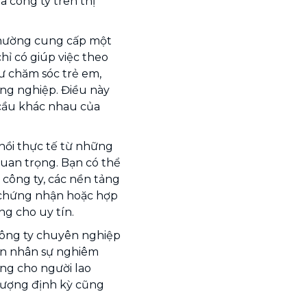
a công ty trên thị
thường cung cấp một
hỉ có giúp việc theo
hư chăm sóc trẻ em,
ông nghiệp. Điều này
cầu khác nhau của
ồi thực tế từ những
quan trọng. Bạn có thể
 công ty, các nền tảng
c chứng nhận hoặc hợp
ng cho uy tín.
ông ty chuyên nghiệp
ọn nhân sự nghiêm
ăng cho người lao
 lượng định kỳ cũng