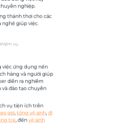
 chuyên nghiệp.
ng thảnh thơi cho các
a nghề giúp việc.
nhiệm vụ.
g việc ứng dụng nền
ách hàng và người giúp
ker diễn ra nghiêm
n và đào tạo chuyên
h vụ tiện ích trên
heo giờ
,
tổng vệ sinh
,
đi
ông trẻ
, đến
vệ sinh