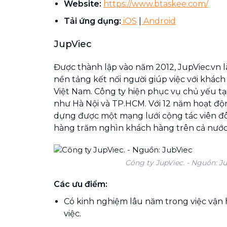
Website:
https://www.btaskee.com/
Tải ứng dụng:
iOS
|
Android
JupViec
Được thành lập vào năm 2012, JupViec.vn 
nền tảng kết nối người giúp việc với khách
Việt Nam. Công ty hiện phục vụ chủ yếu tạ
như Hà Nội và TP.HCM. Với 12 năm hoạt độ
dựng được một mạng lưới cộng tác viên đ
hàng trăm nghìn khách hàng trên cả nước
Công ty JupViec. - Nguồn: J
Các ưu điểm:
Có kinh nghiệm lâu năm trong việc vận 
việc.