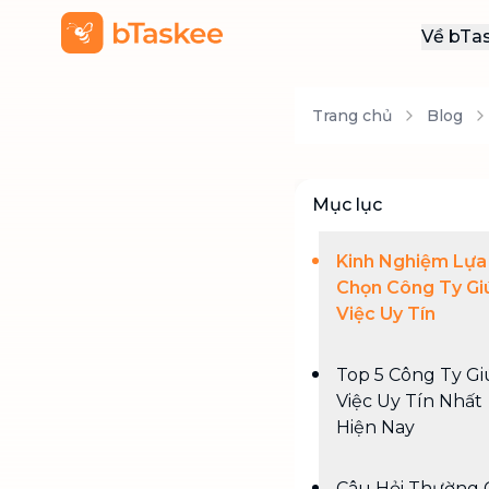
Về bTa
Giới
Trang chủ
Blog
Thôn
Khu
Tuy
Mục lục
Liên
Kinh Nghiệm Lựa
Chọn Công Ty Gi
Việc Uy Tín
Top 5 Công Ty G
Việc Uy Tín Nhất
Hiện Nay
Câu Hỏi Thường 