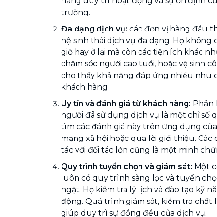
năng duy trì hoạt động và sự ổn định củ
trường.
Đa dạng dịch vụ:
các đơn vị hàng đầu 
hệ sinh thái dịch vụ đa dạng. Họ không c
giờ hay ở lại mà còn các tiện ích khác n
chăm sóc người cao tuổi, hoặc vệ sinh c
cho thấy khả năng đáp ứng nhiều nhu 
khách hàng.
Uy tín và đánh giá từ khách hàng:
Phản h
người đã sử dụng dịch vụ là một chỉ số 
tìm các đánh giá này trên ứng dụng của
mạng xã hội hoặc qua lời giới thiệu. Cá
tác với đối tác lớn cũng là một minh chứ
Quy trình tuyển chọn và giám sát:
Một c
luôn có quy trình sàng lọc và tuyển ch
ngặt. Họ kiểm tra lý lịch và đào tạo kỹ n
động. Quá trình giám sát, kiểm tra chất
giúp duy trì sự đồng đều của dịch vụ.