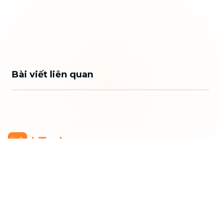
Bài viết liên quan
Công Ty TNHH bTaskee
Trụ sở chính
:
284/25/20 Lý Thường Kiệt, Phường Diên
Hồng, TP. Hồ Chí Minh 72521
Mã số doanh nghiệp
:
0313723825