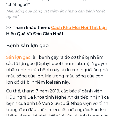
Máu sống của động vật tiềm ẩn những căn bệnh “chết
người”
>> Tham khảo thêm:
Cách Khử Mùi Hôi Thịt Lợn
Hiệu Quả Và Đơn Giản Nhất
Bệnh sán lợn gạo
Sán lợn gạo
là 1 bệnh gây ra do cơ thể bị nhiễm
sắc tố lợn gạo (Diphyllobothrium latum). Nguyên
nhân chính của bệnh này là do con người ăn phải
máu sống của lợn. Mà trong máu sống của con
lợn đó đã bị nhiễm loại sán này.
Cụ thể, tháng 7 năm 2019, các bác sĩ bệnh viện
Hữu nghị Đa khoa tỉnh Nghệ An đã tiếp nhận 1 ca
bệnh của anh Lô Văn S 36 tuổi. Nhập viện với tình
trạng đau đầu triền miên, liệt nửa người. Sau khi
thăm khám thì phát hiện 1 ổ sán kí sinh trong não