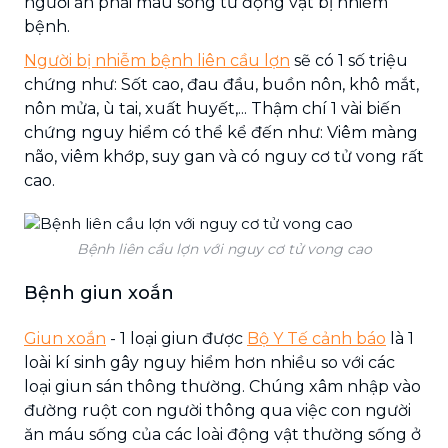
người ăn phải máu sống từ động vật bị nhiễm
bệnh.
Người bị nhiễm bệnh liên cầu lợn
sẽ có 1 số triệu
chứng như: Sốt cao, đau đầu, buồn nôn, khô mắt,
nôn mửa, ù tai, xuất huyết,... Thậm chí 1 vài biến
chứng nguy hiểm có thể kể đến như: Viêm màng
não, viêm khớp, suy gan và có nguy cơ tử vong rất
cao.
Bệnh liên cầu lợn với nguy cơ tử vong cao
Bệnh giun xoắn
Giun xoắn
- 1 loại giun được
Bộ Y Tế cảnh báo
là 1
loài kí sinh gây nguy hiểm hơn nhiều so với các
loại giun sán thông thường. Chúng xâm nhập vào
đường ruột con người thông qua việc con người
ăn máu sống của các loài động vật thường sống ở