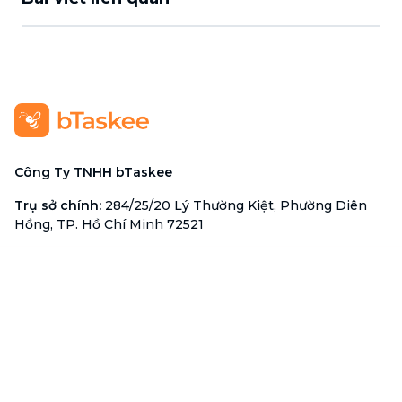
Công Ty TNHH bTaskee
Trụ sở chính
:
284/25/20 Lý Thường Kiệt, Phường Diên
Hồng, TP. Hồ Chí Minh 72521
Mã số doanh nghiệp
:
0313723825
Đại Diện Công Ty
:
Ông Đỗ Đắc Nhân Tâm
Chức vụ
:
Giám Đốc
Hotline
:
1900 636 736
Hỗ trợ khách hàng
:
support@btaskee.com