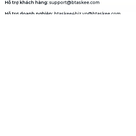
Hỗ trợ khách hàng
:
support@btaskee.com
Hỗ trợ doanh nghiệp
:
btaskee4biz.vn@btaskee.com
Việt Nam
Hỗ trợ
Liên hệ
Khiếu nại
Công ty
Về bTaskee
Liên hệ
Tuyển dụng
Câu chuyện người giúp
việc
bTaskee dành cho
Blog
doanh nghiệp
Trở thành đối tác