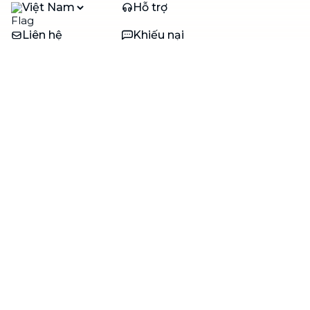
Việt Nam
Hỗ trợ
Liên hệ
Khiếu nại
Công ty
Về bTaskee
Liên hệ
Tuyển dụng
Câu chuyện người giúp
việc
bTaskee dành cho
Blog
doanh nghiệp
Trở thành đối tác
Hỗ trợ