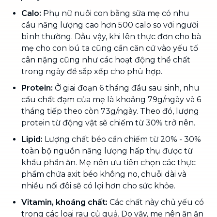
Calo:
Phụ nữ nuôi con bằng sữa mẹ có nhu
cầu năng lượng cao hơn 500 calo so với người
bình thường. Dẫu vậy, khi lên thực đơn cho bà
mẹ cho con bú ta cũng cần căn cứ vào yếu tố
cân nặng cũng như các hoạt động thể chất
trong ngày để sắp xếp cho phù hợp.
Protein:
Ở giai đoạn 6 tháng đầu sau sinh, nhu
cầu chất đạm của mẹ là khoảng 79g/ngày và 6
tháng tiếp theo còn 73g/ngày. Theo đó, lượng
protein từ động vật sẽ chiếm từ 30% trở nên.
Lipid:
Lượng chất béo cần chiếm từ 20% - 30%
toàn bộ nguồn năng lượng hấp thụ được từ
khẩu phần ăn. Mẹ nên ưu tiên chọn các thực
phẩm chứa axit béo không no, chuỗi dài và
nhiều nối đôi sẽ có lợi hơn cho sức khỏe.
Vitamin, khoáng chất:
Các chất này chủ yếu có
trong các loại rau củ quả. Do vậy, mẹ nên ăn ăn