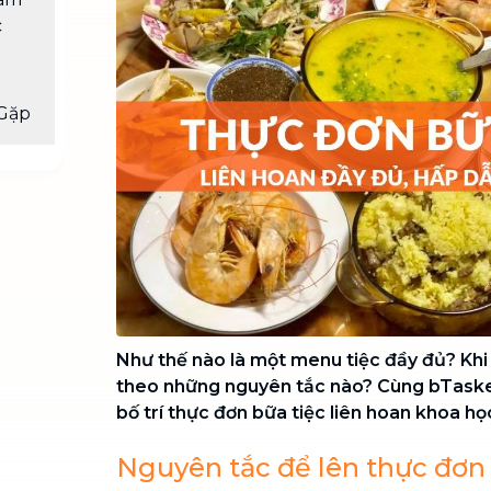
Chuyển nhà trọn gói, không lo dọn
c
dẹp nơi đi nơi đến
Vệ sinh công nghiệp
NEW
Vệ sinh chuyên nghiệp cho văn
Gặp
phòng, nhà xưởng, công trình lớn
Như thế nào là một menu tiệc đầy đủ? Khi
theo những nguyên tắc nào? Cùng bTaske
bố trí thực đơn bữa tiệc liên hoan khoa họ
Nguyên tắc để lên thực đơn 