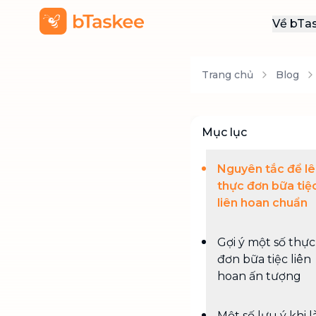
Về bTa
Giới
Trang chủ
Blog
Thôn
Khu
Tuy
Mục lục
Liên
Nguyên tắc để l
thực đơn bữa tiệ
liên hoan chuẩn
Gợi ý một số thực
đơn bữa tiệc liên
hoan ấn tượng
Một số lưu ý khi 