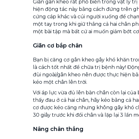
Giãn gân kheo rất phổ biến trong vật lý trị
hiện động tác này bằng cách đứng trên gh
cứng cáp khác và cúi người xuống để ch
một tay trong khi giữ thẳng cả hai chân ph
một bài tập mà bất cứ ai muốn giảm bớt cơ
Giãn cơ bắp chân
Bạn bị căng cơ gân kheo gây khó khăn trong
là cách tốt nhất để chữa trị bệnh này! Động
đùi ngoài/gân kheo nên được thực hiện b
kéo một chân lên trời.
Với áp lực vừa đủ lên bàn chân còn lại củ
thấy đau ở cả hai chân, hãy kéo bằng cả ha
cơ được kéo căng nhưng không gây khó ch
30 giây trước khi đổi chân và lặp lại 3 lần m
Nâng chân thẳng