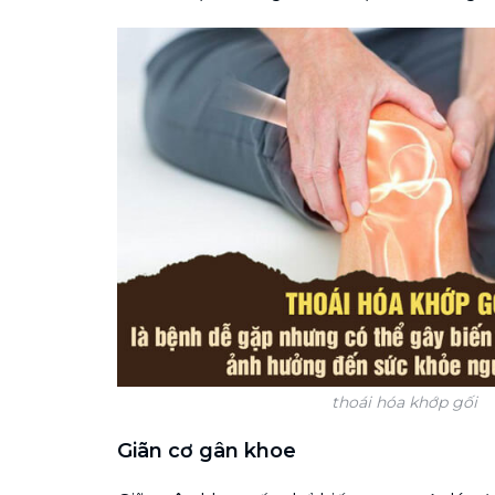
thoái hóa khớp gối
Giãn cơ gân khoe