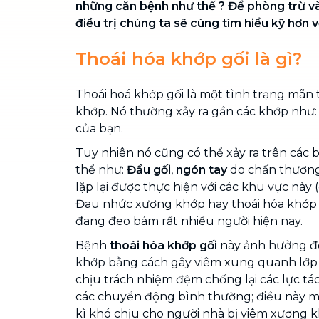
những căn bệnh như thế ? Để phòng trừ v
điều trị chúng ta sẽ cùng tìm hiểu kỹ hơn 
Thoái hóa khớp gối là gì?
Thoái hoá khớp gối là một tình trạng mãn
khớp. Nó thường xảy ra gần các khớp như
của bạn.
Tuy nhiên nó cũng có thể xảy ra trên các 
thể như:
Đầu gối
,
ngón tay
do chấn thương
lặp lại được thực hiện với các khu vực này
Đau nhức xương khớp hay thoái hóa khớp 
đang đeo bám rất nhiều người hiện nay.
Bệnh
thoái hóa khớp gối
này ảnh hưởng đ
khớp bằng cách gây viêm xung quanh lớp 
chịu trách nhiệm đệm chống lại các lực t
các chuyển động bình thường; điều này ma
kì khó chịu cho người nhà bị viêm xương k