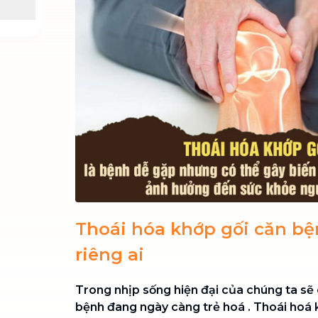
Chuyển nhà trọn gói, không lo dọn
dẹp nơi đi nơi đến
Vệ sinh công nghiệp
NEW
Vệ sinh chuyên nghiệp cho văn
phòng, nhà xưởng, công trình lớn
Thoái hóa khớp gối căn b
riêng ai
Trong nhịp sống hiện đại của chúng ta sẽ 
bệnh đang ngày càng trẻ hoá . Thoái hoá 