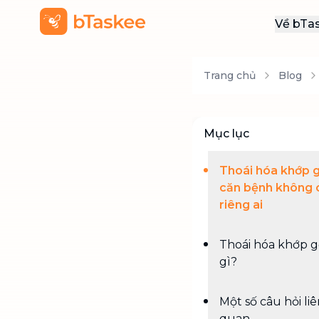
Về bTa
Giới
Trang chủ
Blog
Thôn
Khu
Tuy
Mục lục
Liên
Thoái hóa khớp g
căn bệnh không 
riêng ai
Thoái hóa khớp gố
gì?
Một số câu hỏi li
quan