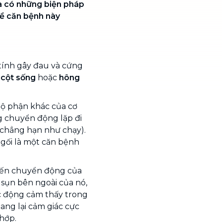
à có những biện pháp
về căn bệnh này
 tính gây đau và cứng
:
cột sống
hoặc
hông
bộ phận khác của cơ
 chuyển động lặp đi
 (chẳng hạn như chạy).
gối là một căn bệnh
ến chuyển động của
sụn bên ngoài của nó,
ác động cảm thấy trong
ng lại cảm giác cực
hớp.