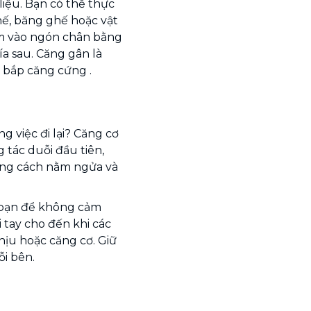
 liệu. Bạn có thể thực
ế, băng ghế hoặc vật
ạm vào ngón chân bằng
ía sau. Căng gân là
 bắp căng cứng .
 việc đi lại? Căng cơ
 tác duỗi đầu tiên,
ằng cách nằm ngửa và
a bạn để không cảm
i tay cho đến khi các
ịu hoặc căng cơ. Giữ
ỗi bên.