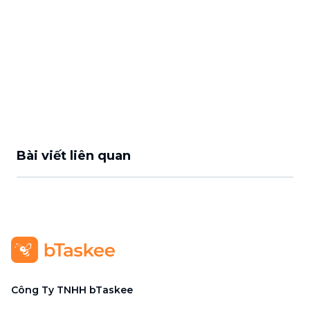
Bài viết liên quan
Công Ty TNHH bTaskee