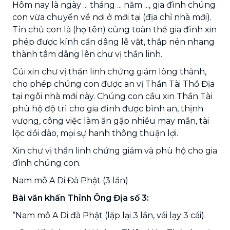
Hôm nay là ngày ... tháng ... năm ..., gia đình chúng
con vừa chuyển về nơi ở mới tại (địa chỉ nhà mới).
Tín chủ con là (họ tên) cùng toàn thể gia đình xin
phép được kính cẩn dâng lễ vật, thắp nén nhang
thành tâm dâng lên chư vị thần linh.
Cúi xin chư vị thần linh chứng giám lòng thành,
cho phép chúng con được an vị Thần Tài Thổ Địa
tại ngôi nhà mới này. Chúng con cầu xin Thần Tài
phù hộ độ trì cho gia đình được bình an, thịnh
vượng, công việc làm ăn gặp nhiều may mắn, tài
lộc dồi dào, mọi sự hanh thông thuận lợi.
Xin chư vị thần linh chứng giám và phù hộ cho gia
đình chúng con.
Nam mô A Di Đà Phật (3 lần)
Bài văn khấn Thỉnh Ông Địa số 3:
“Nam mô A Di đà Phật (lặp lại 3 lần, vái lạy 3 cái).