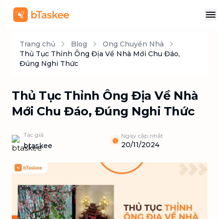
Trang chủ
Blog
Ong Chuyển Nhà
Thủ Tục Thỉnh Ông Địa Về Nhà Mới Chu Đáo,
Đúng Nghi Thức
Thủ Tục Thỉnh Ông Địa Về Nhà
Mới Chu Đáo, Đúng Nghi Thức
Tác giả
Ngày cập nhật
20/11/2024
btaskee