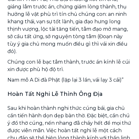
giáng lâm trước án, chứng giám lòng thành, thụ
hưởng lễ vật phù trì tín chủ chúng con: an ninh
khang thái, vạn sự tốt lành, gia đạo hưng long
thịnh vượng, lộc tài tăng tiến, tâm đạo mở mang,
sở cầu tất ứng, sở nguyện tòng tâm (Đoạn này
tùy ý gia chủ mong muốn điều gì thì vái xin điều
đó).
Chúng con lễ bạc tâm thành, trước án kính lễ cúi
xin được phù hộ độ trì.
Nam mô A Di đà Phật (lặp lại 3 lần, vái lạy 3 cái)”
Hoàn Tất Nghi Lễ Thỉnh Ông Địa
Sau khi hoàn thành nghi thức cúng bái, gia chủ
cần tiến hành dọn dẹp bàn thờ. Đặc biệt, cần chú
ý đồ thờ cúng, nến nhang đã cháy hết để mọi thứ
được viên mãn. Việc hoàn tất nghi lễ một cách
chu đáo sẽ thể hiện lòng thành kính với thần linh