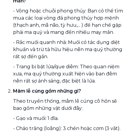
mắn?
- Vòng hoặc chuỗi phong thủy: Bạn có thể tìm
mua các loại vòng đá phong thủy hợp mệnh
(thạch anh, mã não, tỳ hưu,... ) để hạn chế gặp
phải ma quỷ và mang đến nhiều may mắn.
- Rắc muối quanh nhà: Muối có tác dụng diệt
khuẩn và trừ tà hữu hiệu nên ma quỷ thường
rất sợ đến gần.
- Trang bị bật lửa/que diêm: Theo quan niệm
xưa, ma quỷ thường xuất hiện vào ban đêm
nên rất sợ ánh sáng, đặc biệt là lửa.
Mâm lễ cúng gồm những gì?
Theo truyền thống, mâm lễ cúng cô hồn sẽ
bao gồm những vật dưới đây:
- Gạo và muối: 1 đĩa.
- Cháo trắng (loãng): 3 chén hoặc cơm (3 vắt).