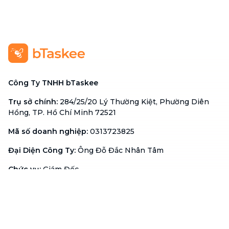
Công Ty TNHH bTaskee
Trụ sở chính
:
284/25/20 Lý Thường Kiệt, Phường Diên
Hồng, TP. Hồ Chí Minh 72521
Mã số doanh nghiệp
:
0313723825
Đại Diện Công Ty
:
Ông Đỗ Đắc Nhân Tâm
Chức vụ
:
Giám Đốc
Hotline
:
1900 636 736
Hỗ trợ khách hàng
:
support@btaskee.com
Hỗ trợ doanh nghiệp
:
btaskee4biz.vn@btaskee.com