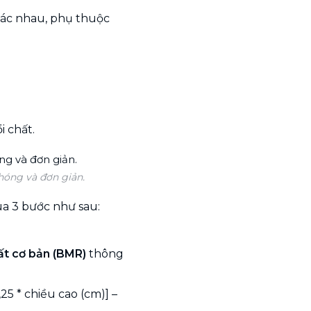
hác nhau, phụ thuộc
i chất.
hóng và đơn giản.
a 3 bước như sau:
hất cơ bản (BMR)
thông
,25 * chiều cao (cm)] –