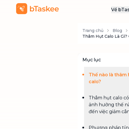
Về bTa
Giới
Trang chủ
Blog
Thôn
Thâm Hụt Calo Là Gì?
Khu
Tuy
Mục lục
Liên
Thế nào là thâm 
calo?
Thâm hụt calo có
ảnh hưởng thế n
đến việc giảm câ
Phương pháp tí