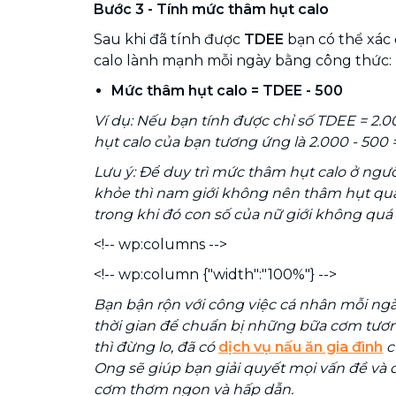
Bước 3 - Tính mức thâm hụt calo
Sau khi đã tính được
TDEE
bạn có thể xác
calo lành mạnh mỗi ngày bằng công thức:
Mức thâm hụt calo = TDEE - 500
Ví dụ: Nếu bạn tính được chỉ số TDEE = 2.0
hụt calo của bạn tương ứng là 2.000 - 500 = 
Lưu ý: Để duy trì mức thâm hụt calo ở ngư
khỏe thì nam giới không nên thâm hụt quá 
trong khi đó con số của nữ giới không quá 
<!-- wp:columns -->
<!-- wp:column {"width":"100%"} -->
Bạn bận rộn với công việc cá nhân mỗi n
thời gian để chuẩn bị những bữa cơm tươm 
thì đừng lo, đã có
dịch vụ nấu ăn gia đình
c
Ong sẽ giúp bạn giải quyết mọi vấn đề 
cơm thơm ngon và hấp dẫn.