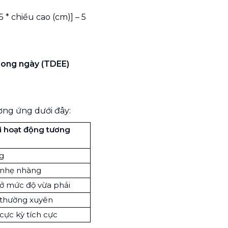
5 * chiều cao (cm)] – 5
rong ngày (TDEE)
ương ứng dưới đây:
i hoạt động tương
ng
 nhẹ nhàng
ở mức độ vừa phải
 thường xuyên
cực kỳ tích cực