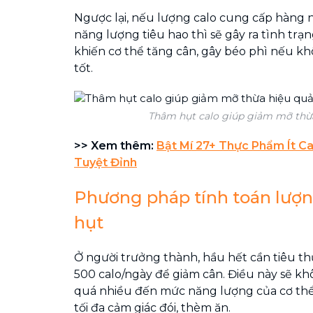
Ngược lại, nếu lượng calo cung cấp hàng
năng lượng tiêu hao thì sẽ gây ra tình trạ
khiến cơ thể tăng cân, gây béo phì nếu k
tốt.
Thâm hụt calo giúp giảm mỡ thừa
>> Xem thêm:
Bật Mí 27+ Thực Phẩm Ít C
Tuyệt Đỉnh
Phương pháp tính toán lượ
hụt
Ở người trưởng thành, hầu hết cần tiêu t
500 calo/ngày để giảm cân. Điều này sẽ k
quá nhiều đến mức năng lượng của cơ th
tối đa cảm giác đói, thèm ăn.