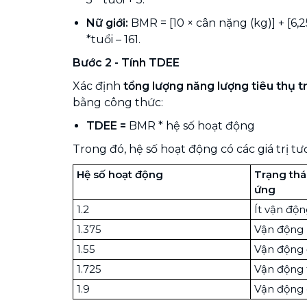
Nữ giới:
BMR = [10 × cân nặng (kg)] + [6,2
*tuổi – 161.
Bước 2 - Tính TDEE
Xác định
tổng lượng năng lượng tiêu thụ t
bằng công thức:
TDEE =
BMR * hệ số hoạt động
Trong đó, hệ số hoạt động có các giá trị t
Hệ số hoạt động
Trạng thá
ứng
1.2
Ít vận độ
1.375
Vận động
1.55
Vận động 
1.725
Vận động
1.9
Vận động 