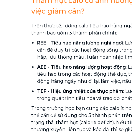
Thâm hụt calo có ảnh hưởn
việc giảm cân?
Trên thực tế, lượng calo tiêu hao hàng ng
thành bao gồm 3 thành phần chính:
REE - Tiêu hao năng lượng nghỉ ngơi
: L
cần để duy trì các hoạt động sống tron
hấp, lưu thông máu, tuần hoàn nhịp tim,.
AEE
-
Tiêu hao năng lượng hoạt động
: 
tiêu hao trong các hoạt động thể dục, t
động hàng ngày như đi lại, làm việc, nấu ă
TEF - Hiệu ứng nhiệt của thực phẩm
: L
trong quá trình tiêu hóa và trao đổi chất
Trong trường hợp bạn cung cấp calo ít hơ
thể cần để sử dụng cho 3 thành phần trên t
trạng thái thâm hụt (calorie deficit). Nếu t
thường xuyên, liên tục và kéo dài thì sẽ gi