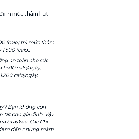
 định mức thâm hụt
00 (calo) thì mức thâm
1.500 (calo).
ỡng an toàn cho sức
1.500 calo/ngày,
1.200 calo/ngày.
gày? Bạn không còn
tất cho gia đình. Vậy
ủa bTaskee. Các Chị
và đem đến những mâm