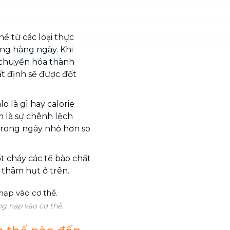
ể từ các loại thực
ng hàng ngày. Khi
c chuyển hóa thành
t định sẽ được đốt
 là gì hay calorie
m là sự chênh lệch
 trong ngày nhỏ hơn so
ốt cháy các tế bào chất
thâm hụt ở trên.
g nạp vào cơ thể.