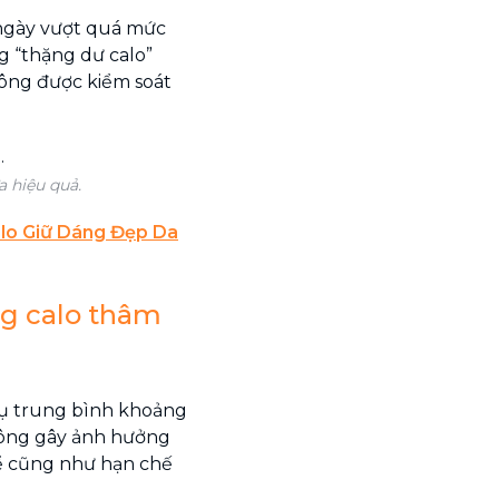
 ngày vượt quá mức
ng “thặng dư calo”
hông được kiểm soát
 hiệu quả.
alo Giữ Dáng Đẹp Da
ng calo thâm
hụ trung bình khoảng
hông gây ảnh hưởng
ể cũng như hạn chế