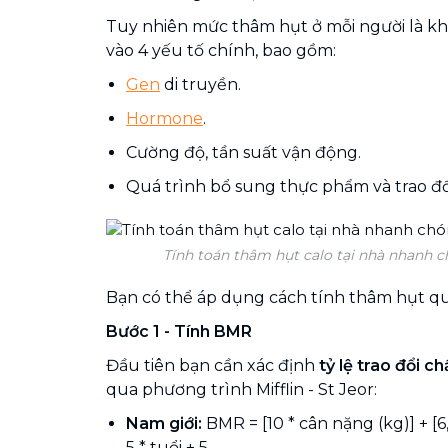
Tuy nhiên mức thâm hụt ở mỗi người là k
vào 4 yếu tố chính, bao gồm:
Gen
di truyền.
Hormone
.
Cường độ, tần suất vận động.
Quá trình bổ sung thực phẩm và trao đổ
Tính toán thâm hụt calo tại nhà nhanh c
Bạn có thể áp dụng cách tính thâm hụt qu
Bước 1 - Tính BMR
Đầu tiên bạn cần xác định
tỷ lệ trao đổi c
qua phương trình Mifflin - St Jeor:
Nam giới:
BMR = [10 * cân nặng (kg)] + [6
5 * tuổi + 5.