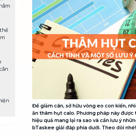
Chuyển nhà trọn gói, không lo dọn
thâm
dẹp nơi đi nơi đến
Vệ sinh công nghiệp
NEW
Vệ sinh chuyên nghiệp cho văn
 thể
phòng, nhà xưởng, công trình lớn
ảm
m
 cân
hiện
Để giảm cân, sở hữu vòng eo con kiến, nh
ăn thâm hụt calo. Phương pháp này được t
hiệu quả mang lại ra sao và cần lưu ý nhữ
bTaskee giải đáp phía dưới. Theo dõi nhé!