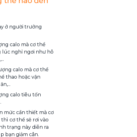
g thế nào đến
ày ở người trưởng
ượng calo mà cơ thể
g lúc nghỉ ngơi như hô
..
Lượng calo mà cơ thể
hể thao hoặc vận
n,...
ượng calo tiêu tốn
.
n mức cần thiết mà cơ
hì cơ thể sẽ rơi vào
ình trạng này diễn ra
úp bạn giảm cân.