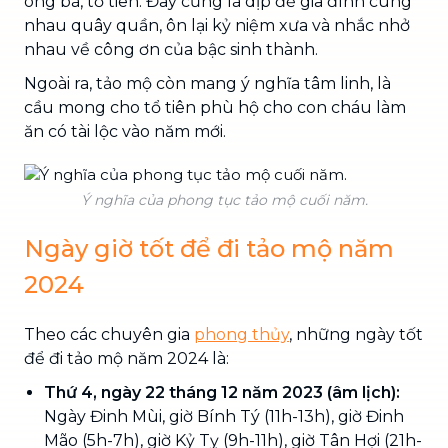
ông bà, tổ tiên. Đây cũng là dịp để gia đình cùng
nhau quây quần, ôn lại kỷ niệm xưa và nhắc nhở
nhau về công ơn của bậc sinh thành.
Ngoài ra, tảo mộ còn mang ý nghĩa tâm linh, là
cầu mong cho tổ tiên phù hộ cho con cháu làm
ăn có tài lộc vào năm mới.
Ý nghĩa của phong tục tảo mộ cuối năm.
Ngày giờ tốt để đi tảo mộ năm
2024
Theo các chuyên gia
phong thủy
, những ngày tốt
để đi tảo mộ năm 2024 là:
Thứ 4, ngày 22 tháng 12 năm 2023 (âm lịch):
Ngày Đinh Mùi, giờ Bính Tý (11h-13h), giờ Đinh
Mão (5h-7h), giờ Kỷ Tỵ (9h-11h), giờ Tân Hợi (21h-