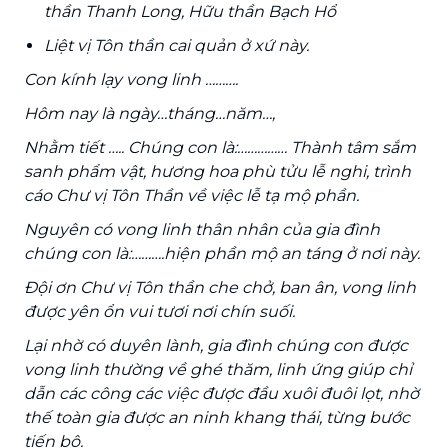
thần Thanh Long, Hữu thần Bạch Hổ
Liệt vị Tôn thần cai quản ở xứ này.
Con kính lạy vong linh ……….
Hôm nay là ngày…tháng…năm…,
Nhằm tiết ….. Chúng con là:…………… Thành tâm sắm
sanh phẩm vật, hương hoa phù tửu lễ nghi, trình
cáo Chư vị Tôn Thần về việc lễ tạ mộ phần.
Nguyên có vong linh thân nhân của gia đình
chúng con là:……….hiện phần mộ an táng ở nơi này.
Đội ơn Chư vị Tôn thần che chở, ban ân, vong linh
được yên ổn vui tươi nơi chín suối.
Lại nhờ có duyên lành, gia đình chúng con được
vong linh thường về ghé thăm, linh ứng giúp chỉ
dẫn các công các việc được đầu xuôi đuôi lọt, nhờ
thế toàn gia được an ninh khang thái, từng bước
tiến bộ.