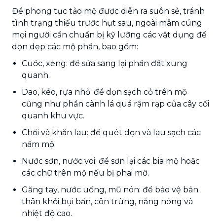
Để phong tục tảo mộ được diễn ra suôn sẻ, tránh
tình trạng thiếu trước hụt sau, ngoài mâm cúng
mọi người cần chuẩn bị kỹ lưỡng các vật dụng để
dọn dẹp các mộ phần, bao gồm:
Cuốc, xẻng: để sửa sang lại phần đất xung
quanh.
Dao, kéo, rựa nhỏ: để dọn sạch cỏ trên mộ
cũng như phần cành lá quá rậm rạp của cây cối
quanh khu vực.
Chổi và khăn lau: để quét dọn và lau sạch các
nấm mộ.
Nước sơn, nước voi: để sơn lại các bia mộ hoặc
các chữ trên mộ nếu bị phai mờ.
Găng tay, nước uống, mũ nón: để bảo vệ bản
thân khỏi bụi bẩn, côn trùng, nắng nóng và
nhiệt độ cao.