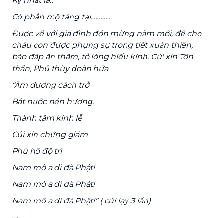
Kỵ nhật là…
Có phần mộ táng tại…………
Được về với gia đình đón mừng năm mới, để cho
cháu con được phụng sự trong tiết xuân thiên,
báo đáp ân thâm, tỏ lòng hiếu kính. Cúi xin Tôn
thần, Phủ thùy doãn hứa.
“Âm dương cách trở
Bát nước nén hương.
Thành tâm kính lễ
Cúi xin chứng giám
Phù hộ độ trì
Nam mô a di đà Phật!
Nam mô a di đà Phật!
Nam mô a di đà Phật!” ( cúi lạy 3 lần)