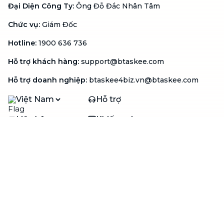
Đại Diện Công Ty
:
Ông Đỗ Đắc Nhân Tâm
Chức vụ
:
Giám Đốc
Hotline
:
1900 636 736
Hỗ trợ khách hàng
:
support@btaskee.com
Hỗ trợ doanh nghiệp
:
btaskee4biz.vn@btaskee.com
Việt Nam
Hỗ trợ
Liên hệ
Khiếu nại
Công ty
Về bTaskee
Liên hệ
Tuyển dụng
Câu chuyện người giúp