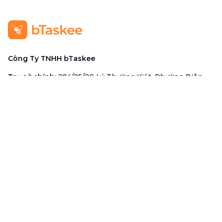
Công Ty TNHH bTaskee
Trụ sở chính
:
284/25/20 Lý Thường Kiệt, Phường Diên
Hồng, TP. Hồ Chí Minh 72521
Mã số doanh nghiệp
:
0313723825
Đại Diện Công Ty
:
Ông Đỗ Đắc Nhân Tâm
Chức vụ
:
Giám Đốc
Hotline
:
1900 636 736
Hỗ trợ khách hàng
:
support@btaskee.com
Hỗ trợ doanh nghiệp
:
btaskee4biz.vn@btaskee.com
Việt Nam
Hỗ trợ