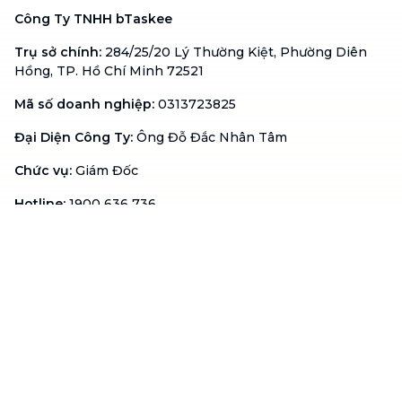
Công Ty TNHH bTaskee
Trụ sở chính
:
284/25/20 Lý Thường Kiệt, Phường Diên
Hồng, TP. Hồ Chí Minh 72521
Mã số doanh nghiệp
:
0313723825
Đại Diện Công Ty
:
Ông Đỗ Đắc Nhân Tâm
Chức vụ
:
Giám Đốc
Hotline
:
1900 636 736
Hỗ trợ khách hàng
:
support@btaskee.com
Hỗ trợ doanh nghiệp
:
btaskee4biz.vn@btaskee.com
Việt Nam
Hỗ trợ
Liên hệ
Khiếu nại