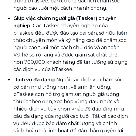
dụng bTaskee, bạn có thể đặt lịch chăm sóc
người cao tuổi một cách nhanh chóng.
Giúp việc chăm người già (Tasker) chuyên
nghiệp:
Các Tasker chuyên nghiệp của
bTaskee đều được đào tạo bài bản, sở hữu kiến
thức chuyên môn và kỹ năng cao để chăm sóc
người cao tuổi một cách chu đáo và an toàn.
Với hồ sơ rõ ràng và được giám sát chặt chẽ,
hơn 700,000 khách hàng đã tin tưởng sử dụng
các dịch vụ của bTaskee.
Dịch vụ đa dạng:
Ngoài các dịch vụ chăm sóc
cơ bản như trông nom, vệ sinh, ăn uống,
bTaskee còn hỗ trợ giám sát người già uống
thuốc theo đơn, xoa bóp vùng đau nhức và
nhiều dịch vụ tùy chọn khác để đáp ứng nhu
cầu đa dạng của người cao tuổi. Tất cả các dịch
vụ đều được bảo đảm chất lượng và chính
sách hoàn trả linh hoạt để đảm bảo quyền lợi