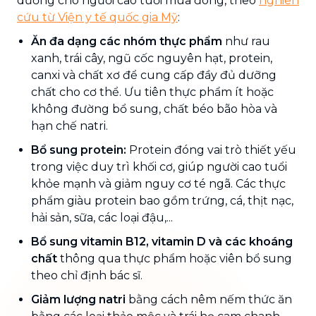
dưỡng cho người cao tuổi mùa đông, theo
nghiên
cứu từ Viện y tế quốc gia Mỹ
:
Ăn đa dạng các nhóm thực phẩm
như rau
xanh, trái cây, ngũ cốc nguyên hạt, protein,
canxi và chất xơ để cung cấp đầy đủ dưỡng
chất cho cơ thể. Ưu tiên thực phẩm ít hoặc
không đường bổ sung, chất béo bão hòa và
hạn chế natri.
Bổ sung protein:
Protein đóng vai trò thiết yếu
trong việc duy trì khối cơ, giúp người cao tuổi
khỏe mạnh và giảm nguy cơ té ngã. Các thực
phẩm giàu protein bao gồm trứng, cá, thịt nạc,
hải sản, sữa, các loại đậu,...
Bổ sung vitamin B12, vitamin D và các khoáng
chất
thông qua thực phẩm hoặc viên bổ sung
theo chỉ định bác sĩ.
Giảm lượng natri
bằng cách nêm nếm thức ăn