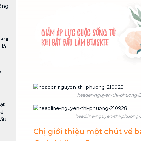
Chuyển nhà trọn gói, không lo dọn
công
dẹp nơi đi nơi đến
Vệ sinh công nghiệp
NEW
Vệ sinh chuyên nghiệp cho văn
phòng, nhà xưởng, công trình lớn
 khi
 là
ó
header-nguyen-thi-phuong-
ặt
sẽ
headline-nguyen-thi-phuong-
nấu
Chị giới thiệu một chút về 