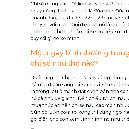
Chị sẽ dùng Zalo để liên lạc với hai đứa nó,
ngày cũng ít liên lạc hơn là đứa nhỏ. Đứa 
quanh đảo, sau đó đến 22h - 23h nó về nghỉ
chuyện với mình. Gọi điện với nó là nó nói
tình hình như thế nào rồi kể nó tiếp xúc đ
dạy cái gì nó kể mình.
Một ngày bình thường tron
chị sẽ như thế nào?
Buổi sáng thì chị sẽ thức dậy cùng chồng 
đó nấu đồ ăn sáng rồi xem ti vi. Chiều chiề
ra trồng rau ở mảnh đất cạnh bên nhà còn 
hồ cá nhỏ để giải trí. Đền chiều tối chị nấu
mua thức ăn nên chị sẽ nấu các món như b
bún bò,.... Ăn cơm tối xong thì cũng ngồi xem
gọi điện cho con xem tình hình nó như thế 