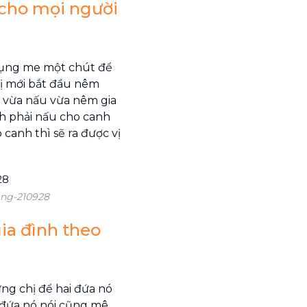
 cho mọi người
dụng me một chút để
chị mới bắt đầu nêm
 vừa nấu vừa nêm gia
nh phải nấu cho canh
 canh thì sẽ ra được vị
ong-210928
ia đình theo
ưng chị để hai đứa nó
 đứa nó nói cũng mê