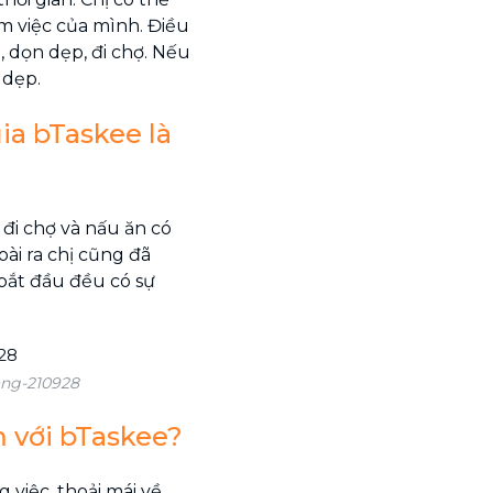
àm việc của mình. Điều
, dọn dẹp, đi chợ. Nếu
 dẹp.
ia bTaskee là
đi chợ và nấu ăn có
ài ra chị cũng đã
bắt đầu đều có sự
ong-210928
m với bTaskee?
 việc, thoải mái về