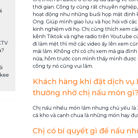
thời gian. Công ty cũng rất chuyên nghiệp,
i
hoạt động như những buổi họp mặt định k
Ong. Giúp mình giao lưu và học hỏi với các
kinh nghiệm với họ. Chị cũng thích xem các 
kênh Tiktok và nghe radio trên Youtube c
CTV
đi làm mệt thì mở các video ấy lên xem cũ
ạ?
mái lắm. Không chỉ có chị xem mà gia đìn
nữa, hôm trước con mình thấy mình được l
công ty nó cũng vui lắm.
i
skee
Khách hàng khi đặt dịch vụ
thường nhờ chị nấu món gì
Chị nấu nhiều món lắm nhưng chủ yếu là 
cá kho và canh chua là những món hay đư
Chị có bí quyết gì để nấu 