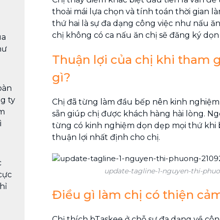
thoải mái lựa chọn và tính toán thời gian l
thứ hai là sự đa dạng công việc như nấu ăn
chị không có ca nấu ăn chị sẽ đăng ký dọn
ùa
hư
Thuận lợi của chị khi tham g
gì?
oàn
g ty
Chị đã từng làm đầu bếp nên kinh nghiệm 
àm
sẵn giúp chị được khách hàng hài lòng. Ngo
ì
từng có kinh nghiệm dọn dẹp mọi thứ khi 
thuận lợi nhất định cho chị.
c
update-tagline-1-nguyen-thi-phu
cực
hỉ
Điều gì làm chị có thiện cả
Chị thích bTaskee ở chỗ sự đa dạng về công