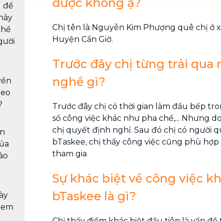
được không ạ?
ì để
này
Chị tên là Nguyễn Kim Phượng quê chị ở 
thể
Huyện Cần Giờ.
gười
Trước đây chị từng trải qu
nghề gì?
yền
heo
?
Trước đây chị có thời gian làm đầu bếp t
số công việc khác như pha chế,... Nhưng do
chị quyết định nghỉ. Sau đó chị có người q
ần
bTaskee, chị thấy công việc cũng phù hợp
của
tham gia
ào
Sự khác biệt về công việc k
bTaskee là gì?
ày
i em
Chị thấy điểm khác biệt đầu tiên là vấn đề t