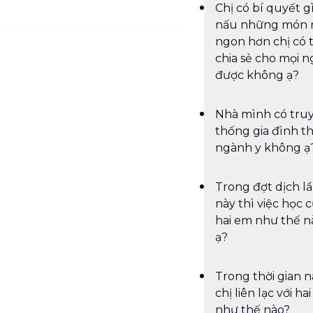
Chị có bí quyết g
nấu những món 
ngon hơn chị có 
chia sẻ cho mọi n
được không ạ?
Nhà mình có tru
thống gia đình t
ngành y không ạ
Trong đợt dịch l
này thì việc học 
hai em như thế n
ạ?
Trong thời gian n
chị liên lạc với ha
như thế nào?