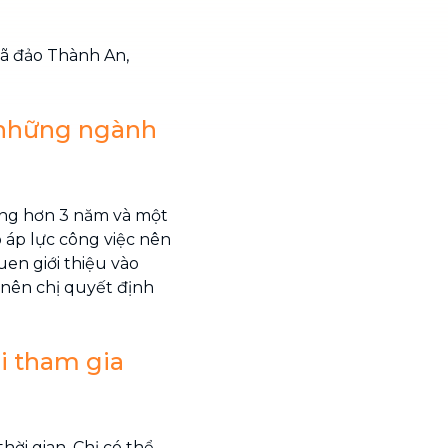
xã đảo Thành An,
a những ngành
rong hơn 3 năm và một
 áp lực công việc nên
uen giới thiệu vào
 nên chị quyết định
hi tham gia
hời gian. Chị có thể