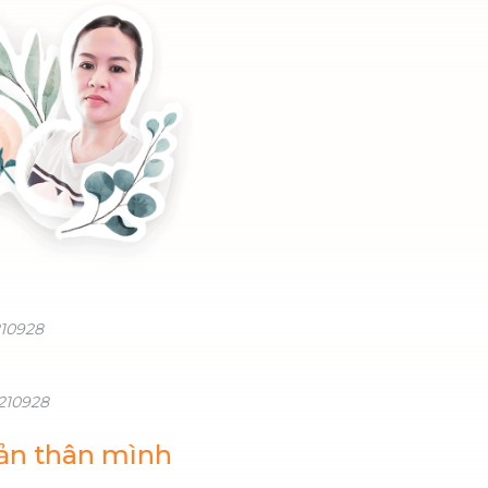
210928
210928
bản thân mình