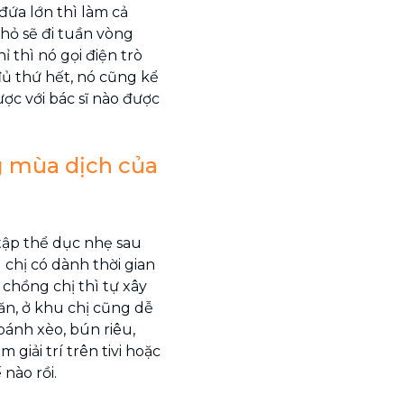
 đứa lớn thì làm cả
nhỏ sẽ đi tuần vòng
 thì nó gọi điện trò
 đủ thứ hết, nó cũng kể
ược với bác sĩ nào được
g mùa dịch của
tập thể dục nhẹ sau
u chị có dành thời gian
chồng chị thì tự xây
 ăn, ở khu chị cũng dễ
ánh xèo, bún riêu,
 giải trí trên tivi hoặc
nào rồi.