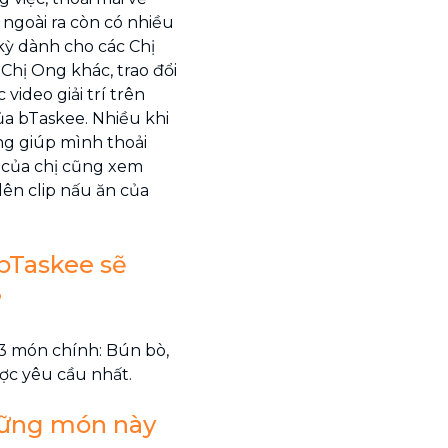
 ngoài ra còn có nhiều
ỳ dành cho các Chị
 Chị Ong khác, trao đổi
video giải trí trên
ủa bTaskee. Nhiều khi
ng giúp mình thoải
h của chị cũng xem
ên clip nấu ăn của
 bTaskee sẽ
?
3 món chính: Bún bò,
ợc yêu cầu nhất.
những món này