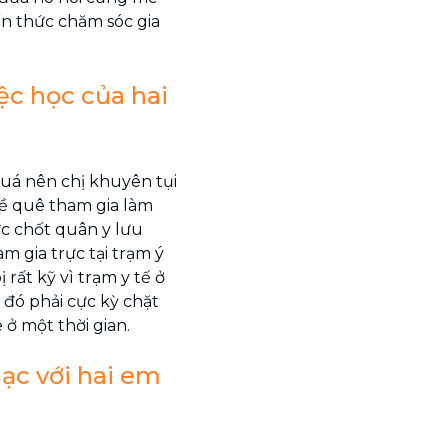
ến thức chăm sóc gia
iệc học của hai
quá nên chị khuyên tụi
về quê tham gia làm
ực chốt quân y lưu
 gia trực tại trạm ý
 rất kỹ vì trạm y tế ở
 đó phải cực kỳ chặt
ở một thời gian.
lạc với hai em