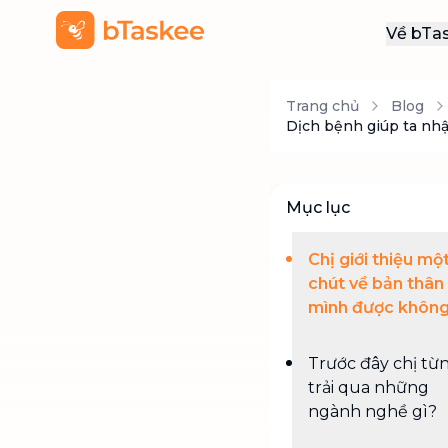
Về bTa
Giới
Trang chủ
Blog
Thôn
Dịch bệnh giúp ta nhậ
Khu
Tuy
Mục lục
Liên
Chị giới thiệu mộ
chút về bản thân
mình được không
Trước đây chị từ
trải qua những
ngành nghề gì?