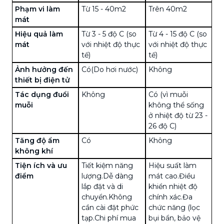
Phạm vi làm
Từ 15 - 40m2
Trên 40m2
mát
Hiệu quả làm
Từ 3 - 5 độ C (so
Từ 4 - 15 độ C (so
mát
với nhiệt độ thực
với nhiệt độ thực
tế)
tế)
Ảnh hưởng đến
Có(Do hơi nước)
Không
thiết bị điện tử
Tác dụng đuổi
Không
Có (vì muỗi
muỗi
không thể sống
ở nhiệt độ từ 23 -
26 độ C)
Tăng độ ẩm
Có
Không
không khí
Tiện ích và ưu
Tiết kiệm năng
Hiệu suất làm
điểm
lượng.Dễ dàng
mát
cao.
Điều
lắp đặt và di
khiển nhiệt độ
chuyển.Không
chính xác.Đa
cần cài đặt phức
chức năng (lọc
tạp.Chi phí mua
bụi bẩn, bảo vệ