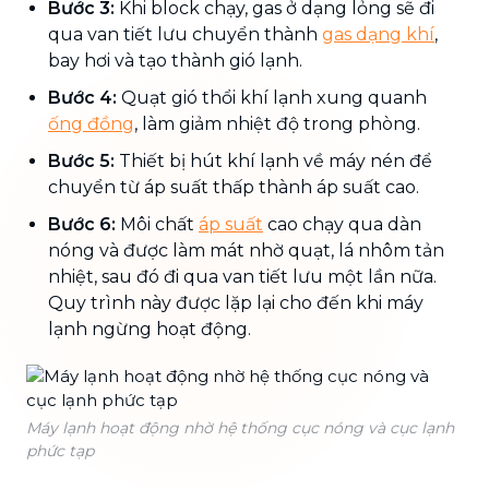
Bước 3:
Khi block chạy, gas ở dạng lỏng sẽ đi
qua van tiết lưu chuyển thành
gas dạng khí
,
bay hơi và tạo thành gió lạnh.
Bước 4:
Quạt gió thổi khí lạnh xung quanh
ống đồng
, làm giảm nhiệt độ trong phòng.
Bước 5:
Thiết bị hút khí lạnh về máy nén để
chuyển từ áp suất thấp thành áp suất cao.
Bước 6:
Môi chất
áp suất
cao chạy qua dàn
nóng và được làm mát nhờ quạt, lá nhôm tản
nhiệt, sau đó đi qua van tiết lưu một lần nữa.
Quy trình này được lặp lại cho đến khi máy
lạnh ngừng hoạt động.
Máy lạnh hoạt động nhờ hệ thống cục nóng và cục lạnh
phức tạp