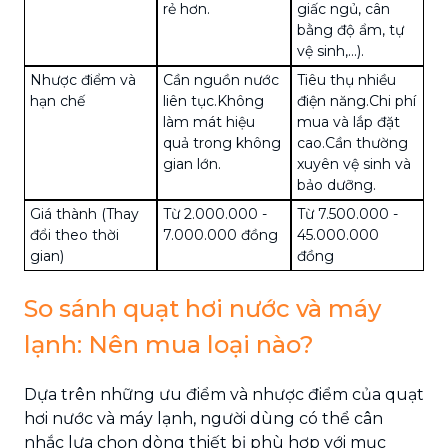
rẻ hơn.
giấc ngủ, cân
bằng độ ẩm,
tự
vệ sinh
,...).
Nhược điểm và
Cần nguồn nước
Tiêu thụ nhiều
hạn chế
liên tục.Không
điện năng
.Chi phí
làm mát hiệu
mua và
lắp đặt
quả trong không
cao.Cần
thường
gian lớn.
xuyên vệ sinh
và
bảo dưỡng.
Giá thành (Thay
Từ 2.000.000 -
Từ 7.500.000 -
đổi theo thời
7.000.000 đồng
45.000.000
gian)
đồng
So sánh quạt hơi nước và máy
lạnh: Nên mua loại nào?
Dựa trên những ưu điểm và nhược điểm của quạt
hơi nước và máy lạnh, người dùng có thể cân
nhắc lựa chọn dòng thiết bị phù hợp với mục