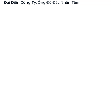
Đại Diện Công Ty
:
Ông Đỗ Đắc Nhân Tâm
Chức vụ
:
Giám Đốc
Hotline
:
1900 636 736
Hỗ trợ khách hàng
:
support@btaskee.com
Hỗ trợ doanh nghiệp
:
btaskee4biz.vn@btaskee.com
Việt Nam
Hỗ trợ
Liên hệ
Khiếu nại
Công ty
Về bTaskee
Liên hệ
Tuyển dụng
Câu chuyện người giúp