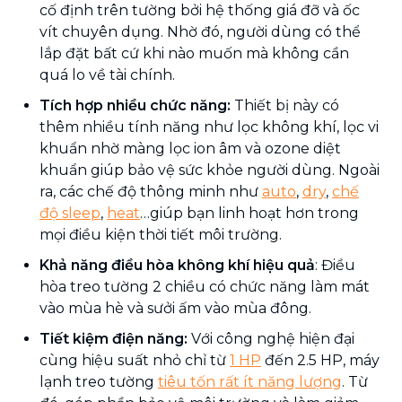
cố định trên tường bởi hệ thống giá đỡ và ốc
vít chuyên dụng. Nhờ đó, người dùng có thể
lắp đặt bất cứ khi nào muốn mà không cần
quá lo về tài chính.
Tích hợp nhiều chức năng:
Thiết bị này có
thêm nhiều tính năng như lọc không khí, lọc vi
khuẩn nhờ màng lọc ion âm và ozone diệt
khuẩn giúp bảo vệ sức khỏe người dùng. Ngoài
ra, các chế độ thông minh như
auto
,
dry
,
chế
độ sleep
,
heat
…giúp bạn linh hoạt hơn trong
mọi điều kiện thời tiết môi trường.
Khả năng điều hòa không khí hiệu quả
: Điều
hòa treo tường 2 chiều có chức năng làm mát
vào mùa hè và sưởi ấm vào mùa đông.
Tiết kiệm điện năng:
Với công nghệ hiện đại
cùng hiệu suất nhỏ chỉ từ
1 HP
đến 2.5 HP, máy
lạnh treo tường
tiêu tốn rất ít năng lượng
. Từ