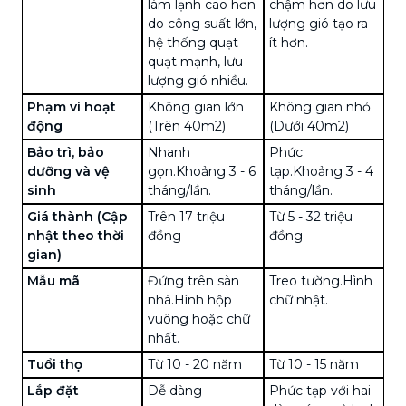
làm lạnh cao hơn
chậm hơn do lưu
do công suất lớn,
lượng gió tạo ra
hệ thống quạt
ít hơn.
quạt mạnh, lưu
lượng gió nhiều.
Phạm vi hoạt
Không gian lớn
Không gian nhỏ
động
(Trên 40m2)
(Dưới 40m2)
Bảo trì, bảo
Nhanh
Phức
dưỡng và vệ
gọn.Khoảng 3 - 6
tạp.Khoảng 3 - 4
sinh
tháng/lần.
tháng/lần.
Giá thành (Cập
Trên 17 triệu
Từ 5 - 32 triệu
nhật theo thời
đồng
đồng
gian)
Mẫu mã
Đứng trên sàn
Treo tường.Hình
nhà.Hình hộp
chữ nhật.
vuông hoặc chữ
nhất.
Tuổi thọ
Từ 10 - 20 năm
Từ 10 - 15 năm
Lắp đặt
Dễ dàng
Phức tạp với hai