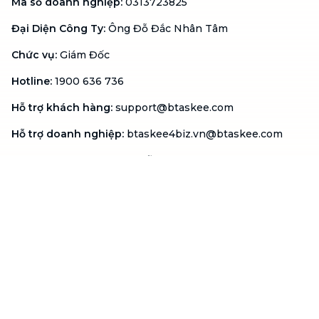
Mã số doanh nghiệp
:
0313723825
Đại Diện Công Ty
:
Ông Đỗ Đắc Nhân Tâm
Chức vụ
:
Giám Đốc
Hotline
:
1900 636 736
Hỗ trợ khách hàng
:
support@btaskee.com
Hỗ trợ doanh nghiệp
:
btaskee4biz.vn@btaskee.com
Việt Nam
Hỗ trợ
Liên hệ
Khiếu nại
Công ty
Về bTaskee
Liên hệ