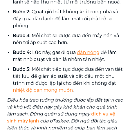
lạnh sẽ hấp thụ nhiệt từ môi trường bên ngoài.
Bước 2:
Quạt gió hút không khí trong nhà và
đẩy qua dàn lạnh để làm mát rồi phả trở lại
phòng.
Bước 3:
Môi chất sẽ được đưa đến máy nén và
nén tới áp suất cao hơn.
Bước 4:
Lúc này, gas đi qua
dàn nóng
để làm
mát nhờ quạt và dàn lá nhôm tản nhiệt.
Bước 5:
Môi chất tiếp tục được đưa đến van tiết
tiết lưu để giảm áp suất và bắt đầu một chu
trình mới được lặp lại cho đến khi phòng đạt
nhiệt độ bạn mong muốn
.
Điều hòa treo tường thường được lắp đặt tại vị cao
và khó với, điều này gây khó khăn cho quá trình
làm sạch. Đừng quên sử dụng ngay
dịch vụ vệ
sinh máy lạnh
của bTaskee. Đội ngũ đối tác giàu
kiến thức và kinh nghiệm sẽ giúp bạn làm sạch