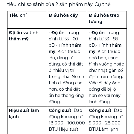
tiêu chí so sánh của 2 sản phẩm này. Cụ thể:
Tiêu chí
Điều hòa cây
Điều hòa treo
tường
Độ ồn và tính
-
Độ ồn
: Trung
-
Độ ồn
: Trung
thẩm mỹ
bình từ 55 - 60
bình từ 53 - 58
dB.
-
Tính thẩm
dB.
-
Tính thẩm
mỹ
: Kích thước
mỹ
: Kích thước
lớn, dạng tủ
nhỏ hơn, cạnh
đứng, có thể đặt
hình vuông hoặc
ở nhiều vị trí
chữ nhật gắn cố
trong nhà. Nó có
định trên tường.
tính di động cao
Việc đi dây ống
hơn, có thể đặt
đồng dễ bị lộ
ẩn hệ thống ống
hơn so với máy
đồng.
lạnh đứng.
Hiệu suất làm
Công suất
: Dao
Công suất
: Dao
lạnh
động khoảng từ
động khoảng từ
18.000 - 100.000
9.000 - 28.000
BTU.Hiệu suất
BTU.Làm lạnh