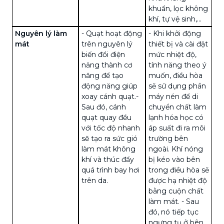
khuẩn, lọc không
khí,
tự vệ sinh
,...
Nguyên lý làm
- Quạt hoạt động
- Khi khởi động
mát
trên nguyên lý
thiết bị và
cài đặt
biến đổi điện
mức nhiệt độ
,
năng thành cơ
tính năng theo ý
năng để tạo
muốn, điều hòa
động năng giúp
sẽ sử dụng phần
xoay cánh quạt.
-
máy nén để di
Sau đó, cánh
chuyển chất làm
quạt quay đều
lạnh hóa học có
với tốc độ nhanh
áp suất đi ra môi
sẽ tạo ra sức gió
trường bên
làm mát không
ngoài. Khí nóng
khí và thúc đẩy
bị kéo vào bên
quá trình bay hơi
trong điều hòa sẽ
trên da.
được hạ nhiệt độ
bằng cuộn chất
làm mát.
- Sau
đó, nó tiếp tục
ngưng tụ ở bên