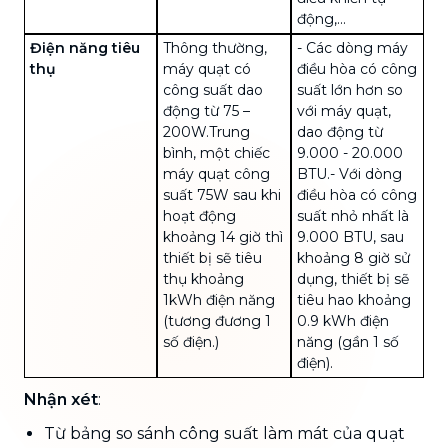
động,...
Điện năng tiêu
Thông thường,
- Các dòng máy
thụ
máy quạt có
điều hòa có
công
công suất dao
suất
lớn hơn so
động từ 75 –
với máy quạt,
200W.Trung
dao động từ
bình, một chiếc
9.000 - 20.000
máy quạt công
BTU.
- Với dòng
suất 75W sau khi
điều hòa có công
hoạt động
suất nhỏ nhất là
khoảng 14 giờ thì
9.000 BTU, sau
thiết bị sẽ tiêu
khoảng 8 giờ sử
thụ khoảng
dụng, thiết bị sẽ
1kWh điện năng
tiêu hao khoảng
(tương đương 1
0.9 kWh điện
số điện.)
năng (gần 1 số
điện).
Nhận xét
:
Từ bảng so sánh công suất làm mát của quạt