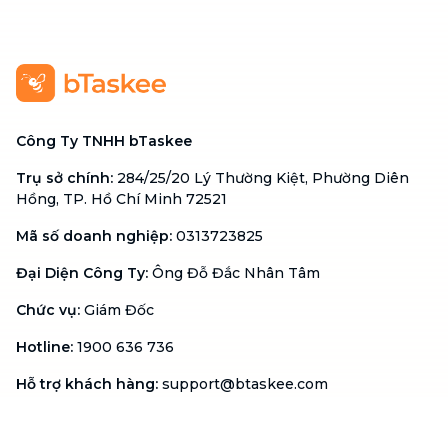
Công Ty TNHH bTaskee
Trụ sở chính
:
284/25/20 Lý Thường Kiệt, Phường Diên
Hồng, TP. Hồ Chí Minh 72521
Mã số doanh nghiệp
:
0313723825
Đại Diện Công Ty
:
Ông Đỗ Đắc Nhân Tâm
Chức vụ
:
Giám Đốc
Hotline
:
1900 636 736
Hỗ trợ khách hàng
:
support@btaskee.com
Hỗ trợ doanh nghiệp
:
btaskee4biz.vn@btaskee.com