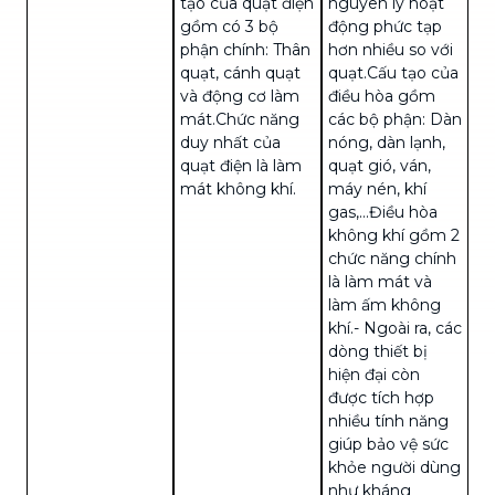
tạo của quạt điện
nguyên lý hoạt
gồm có 3 bộ
động
phức tạp
phận chính: Thân
hơn nhiều so với
quạt, cánh quạt
quạt.Cấu tạo của
và động cơ làm
điều hòa gồm
mát.Chức năng
các bộ phận:
Dàn
duy nhất của
nóng
, dàn lạnh,
quạt điện là làm
quạt gió, ván,
mát không khí.
máy nén,
khí
gas
,...Điều hòa
không khí gồm 2
chức năng chính
là làm mát và
làm ấm không
khí.
- Ngoài ra, các
dòng thiết bị
hiện đại còn
được tích hợp
nhiều tính năng
giúp bảo vệ sức
khỏe người dùng
như kháng