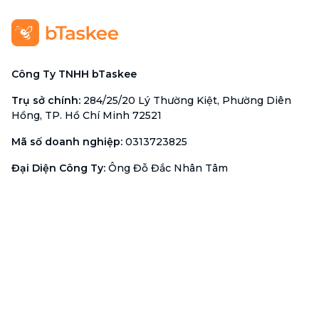
Công Ty TNHH bTaskee
Trụ sở chính
:
284/25/20 Lý Thường Kiệt, Phường Diên
Hồng, TP. Hồ Chí Minh 72521
Mã số doanh nghiệp
:
0313723825
Đại Diện Công Ty
:
Ông Đỗ Đắc Nhân Tâm
Chức vụ
:
Giám Đốc
Hotline
:
1900 636 736
Hỗ trợ khách hàng
:
support@btaskee.com
Hỗ trợ doanh nghiệp
:
btaskee4biz.vn@btaskee.com
Việt Nam
Hỗ trợ