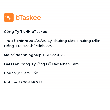
Công Ty TNHH bTaskee
Trụ sở chính
:
284/25/20 Lý Thường Kiệt, Phường Diên
Hồng, TP. Hồ Chí Minh 72521
Mã số doanh nghiệp
:
0313723825
Đại Diện Công Ty
:
Ông Đỗ Đắc Nhân Tâm
Chức vụ
:
Giám Đốc
Hotline
:
1900 636 736
Hỗ trợ khách hàng
:
support@btaskee.com
Hỗ trợ doanh nghiệp
:
btaskee4biz.vn@btaskee.com
Việt Nam
Hỗ trợ