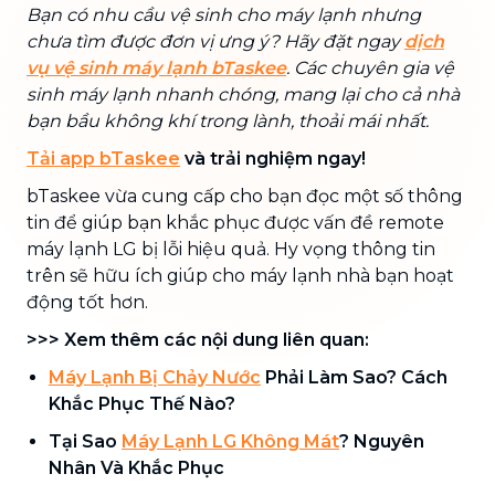
Bạn có nhu cầu vệ sinh cho máy lạnh nhưng
chưa tìm được đơn vị ưng ý? Hãy đặt ngay
dịch
vụ vệ sinh máy lạnh bTaskee
. Các chuyên gia vệ
sinh máy lạnh nhanh chóng, mang lại cho cả nhà
bạn bầu không khí trong lành, thoải mái nhất.
Tải app bTaskee
và trải nghiệm ngay!
bTaskee vừa cung cấp cho bạn đọc một số thông
tin để giúp bạn khắc phục được vấn đề remote
máy lạnh LG bị lỗi hiệu quả. Hy vọng thông tin
trên sẽ hữu ích giúp cho máy lạnh nhà bạn hoạt
động tốt hơn.
>>> Xem thêm các nội dung liên quan:
Máy Lạnh Bị Chảy Nước
Phải Làm Sao? Cách
Khắc Phục Thế Nào?
Tại Sao
Máy Lạnh LG Không Mát
? Nguyên
Nhân Và Khắc Phục