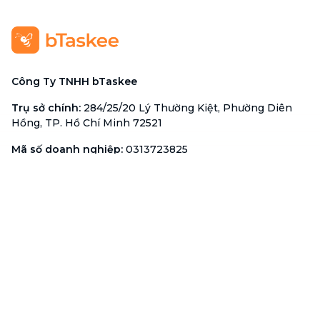
Công Ty TNHH bTaskee
Trụ sở chính
:
284/25/20 Lý Thường Kiệt, Phường Diên
Hồng, TP. Hồ Chí Minh 72521
Mã số doanh nghiệp
:
0313723825
Đại Diện Công Ty
:
Ông Đỗ Đắc Nhân Tâm
Chức vụ
:
Giám Đốc
Hotline
:
1900 636 736
Hỗ trợ khách hàng
:
support@btaskee.com
Hỗ trợ doanh nghiệp
:
btaskee4biz.vn@btaskee.com
Việt Nam
Hỗ trợ