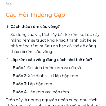
hóc
Câu Hỏi Thường Gặp
Cách tháo rèm cầu vồng?
Sử dụng tua vít, tách lẫy bắt ke rèm ra. Lúc này
máng rèm sẽ trượt khỏi khấc, thanh bắt ke sẽ
nhả máng rèm ra. Sau đó bạn có thể dễ dàng
tháo rời rèm cầu vồng.
Lắp rèm cầu vồng đúng cách như thế nào?
-
Bước 1
: Đo kích thước rèm và cửa sổ
-
Bước 2
: Xác định vị trí lắp hộp rèm
- Bước 3
: Lắp hộp rèm
- Bước 4
: Lắp rèm vào hộp rèm
Trên đây là những nguyên nhân cũng như cách
khắc phục của tình trạng rèm cầu vồng bị kẹt
mà