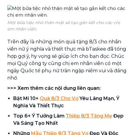
Một bữa tiệc nhỏ thân mật sẽ tạo gắn kết cho các chị
em nhân viên.
Trên đây là những món quà tặng 8/3 cho nhân
viên nữ ý nghĩa và thiết thực mà bTaskee đã tổng
hợp gợi ý, hy vọng sẽ giúp ích cho bạn đọc. Chúc
mọi Quý công ty cùng chị em nhân viên có một
ngày Quốc tế phụ nữ tràn ngập niềm vui và đáng
nhớ.
>>> Xem thêm các nội dung liên quan:
Bật Mí 10+
Quà 8/3 Cho Vợ
Yêu Lãng Mạn, Ý
Nghĩa Và Thiết Thực
Top 6+ Ý Tưởng Làm
Thiệp 8/3 Tặng Mẹ
Đẹp
Và Sáng Tạo Nhất
Những
Mẫu Thiệp 8/3 Tặng Vợ
Đẹp Và Độc