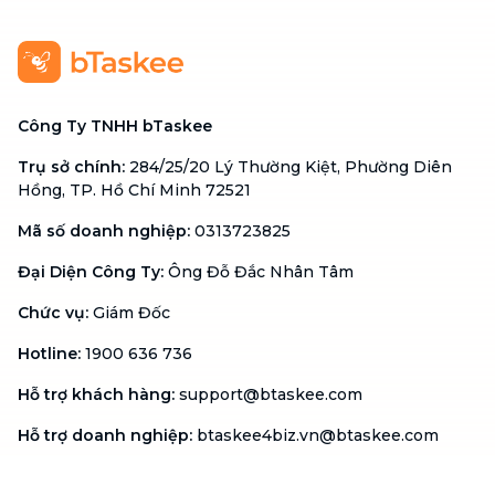
Công Ty TNHH bTaskee
Trụ sở chính
:
284/25/20 Lý Thường Kiệt, Phường Diên
Hồng, TP. Hồ Chí Minh 72521
Mã số doanh nghiệp
:
0313723825
Đại Diện Công Ty
:
Ông Đỗ Đắc Nhân Tâm
Chức vụ
:
Giám Đốc
Hotline
:
1900 636 736
Hỗ trợ khách hàng
:
support@btaskee.com
Hỗ trợ doanh nghiệp
:
btaskee4biz.vn@btaskee.com
Việt Nam
Hỗ trợ