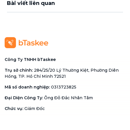
Bài viết liên quan
Công Ty TNHH bTaskee
Trụ sở chính
:
284/25/20 Lý Thường Kiệt, Phường Diên
Hồng, TP. Hồ Chí Minh 72521
Mã số doanh nghiệp
:
0313723825
Đại Diện Công Ty
:
Ông Đỗ Đắc Nhân Tâm
Chức vụ
:
Giám Đốc
Hotline
:
1900 636 736