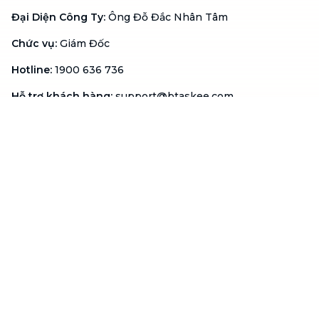
Đại Diện Công Ty
:
Ông Đỗ Đắc Nhân Tâm
Chức vụ
:
Giám Đốc
Hotline
:
1900 636 736
Hỗ trợ khách hàng
:
support@btaskee.com
Hỗ trợ doanh nghiệp
:
btaskee4biz.vn@btaskee.com
Việt Nam
Hỗ trợ
Liên hệ
Khiếu nại
Công ty
Về bTaskee
Liên hệ