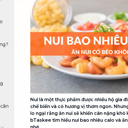
Chuyển nhà trọn gói, không lo dọn
dẹp nơi đi nơi đến
Vệ sinh công nghiệp
NEW
ao
Vệ sinh chuyên nghiệp cho văn
phòng, nhà xưởng, công trình lớn
ông?
ng
Nui là một thực phẩm được nhiều hộ gia đì
 cân
chế biến và có hương vị thơm ngon. Nhưng
lo ngại rằng ăn nui sẽ khiến cân nặng khó
bTaskee tìm hiểu nui bao nhiêu calo và ă
nhé.