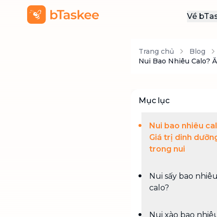
Về bTa
Giới
Trang chủ
Blog
Thôn
Nui Bao Nhiêu Calo? 
Khu
Tuy
Mục lục
Liên
Nui bao nhiêu ca
Giá trị dinh dưỡn
trong nui
Nui sấy bao nhiê
calo?
Nui xào bao nhiê