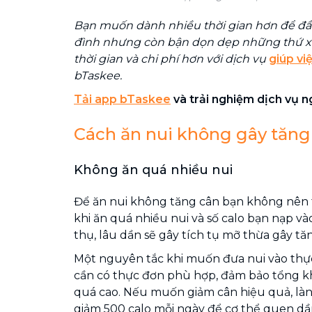
Bạn muốn dành nhiều thời gian hơn để đ
đình nhưng còn bận dọn dẹp những thứ x
thời gian và chi phí hơn với dịch vụ
giúp vi
bTaskee.
Tải app bTaskee
và trải nghiệm dịch vụ 
Cách ăn nui không gây tăng
Không ăn quá nhiều nui
Để ăn nui không tăng cân bạn không nên t
khi ăn quá nhiều nui và số calo bạn nạp v
thụ, lâu dần sẽ gây tích tụ mỡ thừa gây tă
Một nguyên tắc khi muốn đưa nui vào thực
cần có thực đơn phù hợp, đảm bảo tổng k
quá cao. Nếu muốn giảm cân hiệu quả, là
giảm 500 calo mỗi ngày để cơ thể quen dầ