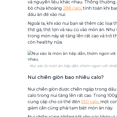
và nguyên liệu khác nhau. Thông thường, 
bò chứa khoảng
288 calo
, tính toán khi b
dầu ăn để xào nui.
Ngoài ra, khi xào nui bạn sẽ thêm các loại 
thịt gà, thịt lợn và rau củ vào món ăn. Như
trong món này sẽ tăng lên rất cao và trở
còn healthy nữa.
Nui xào là món ăn hấp dẫn, thơm ngon với nhiề
Nui chiên giòn bao nhiêu calo?
Nui chiên giòn được chiên ngập trong dầ
calo trong nui tăng lên rất cao. Trong 100g
cung cấp cho cơ thể đến
550 calo
, một co
giảm cân cũng phải tạm biệt món ăn này.
Nui chiên cũng không tốt cho sức khỏe vì