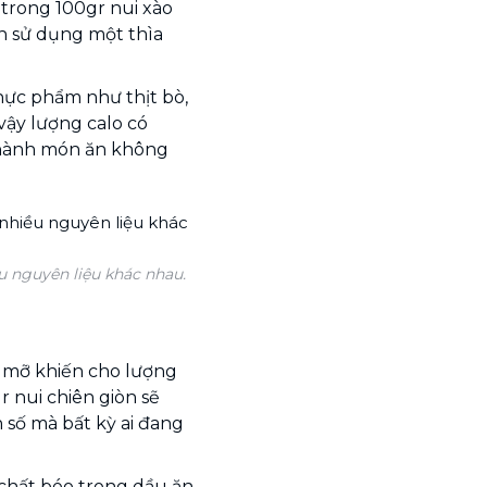
trong 100gr nui xào
ạn sử dụng một thìa
thực phẩm như thịt bò,
 vậy lượng calo có
 thành món ăn không
u nguyên liệu khác nhau.
u mỡ khiến cho lượng
r nui chiên giòn sẽ
n số mà bất kỳ ai đang
 chất béo trong dầu ăn