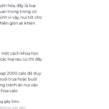
n hóa, đây là loại
uan trọng trong cơ
nh vì vậy, nui tốt cho
hiên giòn sẽ khiến
n một cách khoa học
ác loại rau củ thì đây
nạp 2000 calo để duy
buổi trưa hoặc buổi
ng tránh ăn nui vào
thừa calo.
 không gây béo.