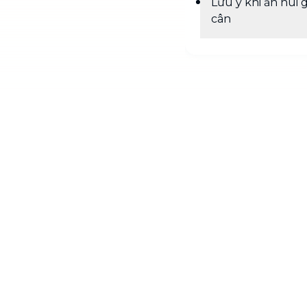
Lưu ý khi ăn nui 
cân