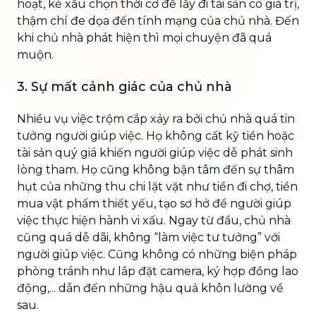
hoạt, kẻ xấu chọn thời cơ để lấy đi tài sản có giá trị,
thậm chí đe dọa đến tính mạng của chủ nhà. Đến
khi chủ nhà phát hiện thì mọi chuyện đã quá
muộn.
3. Sự mất cảnh giác của chủ nhà
Nhiều vụ việc trộm cắp xảy ra bởi chủ nhà quá tin
tưởng người giúp việc. Họ không cất kỹ tiền hoặc
tài sản quý giá khiến người giúp việc dễ phát sinh
lòng tham. Họ cũng không bận tâm đến sự thâm
hụt của những thu chi lặt vặt như tiền đi chợ, tiền
mua vật phẩm thiết yếu, tạo sơ hở để người giúp
việc thực hiện hành vi xấu. Ngay từ đầu, chủ nhà
cũng quá dễ dãi, không “làm việc tư tưởng” với
người giúp việc. Cũng không có những biện pháp
phòng tránh như lắp đặt camera, ký hợp đồng lao
động,... dẫn đến những hậu quả khôn lường về
sau.