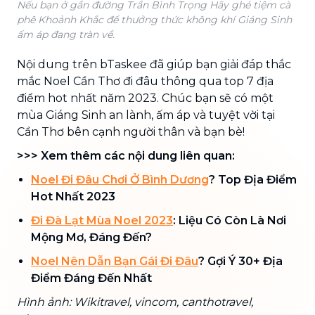
Nếu bạn ở gần đường Trần Bình Trọng Hãy ghé tiệm cà
phê Khoảnh Khắc để thưởng thức không khí Giáng Sinh
ấm áp đang tràn về.
Nội dung trên bTaskee đã giúp bạn giải đáp thắc
mắc Noel Cần Thơ đi đâu thông qua top 7 địa
điểm hot nhất năm 2023. Chúc bạn sẽ có một
mùa Giáng Sinh an lành, ấm áp và tuyệt vời tại
Cần Thơ bên cạnh người thân và bạn bè!
>>> Xem thêm các nội dung liên quan:
Noel Đi Đâu Chơi Ở Bình Dương
? Top Địa Điểm
Hot Nhất 2023
Đi Đà Lạt Mùa Noel 2023
: Liệu Có Còn Là Nơi
Mộng Mơ, Đáng Đến?
Noel Nên Dẫn Bạn Gái Đi Đâu
? Gợi Ý 30+ Địa
Điểm Đáng Đến Nhất
Hình ảnh: Wikitravel, vincom, canthotravel,