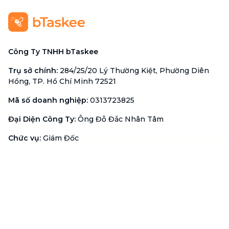
Công Ty TNHH bTaskee
Trụ sở chính
:
284/25/20 Lý Thường Kiệt, Phường Diên
Hồng, TP. Hồ Chí Minh 72521
Mã số doanh nghiệp
:
0313723825
Đại Diện Công Ty
:
Ông Đỗ Đắc Nhân Tâm
Chức vụ
:
Giám Đốc
Hotline
:
1900 636 736
Hỗ trợ khách hàng
:
support@btaskee.com
Hỗ trợ doanh nghiệp
:
btaskee4biz.vn@btaskee.com
Việt Nam
Hỗ trợ