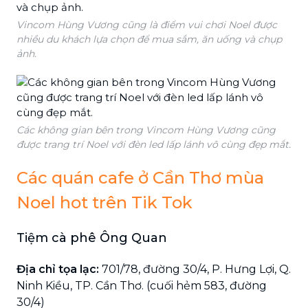
Vincom Hùng Vương cũng là điểm vui chơi Noel được
nhiều du khách lựa chọn để mua sắm, ăn uống và chụp
ảnh.
Các không gian bên trong Vincom Hùng Vương cũng
được trang trí Noel với đèn led lấp lánh vô cùng đẹp mắt.
Các quán cafe ở Cần Thơ mùa
Noel hot trên Tik Tok
Tiệm cà phê Ông Quan
Địa chỉ tọa lạc:
701/78, đường 30/4, P. Hưng Lợi, Q.
Ninh Kiều, TP. Cần Thơ. (cuối hẻm 583, đường
30/4)