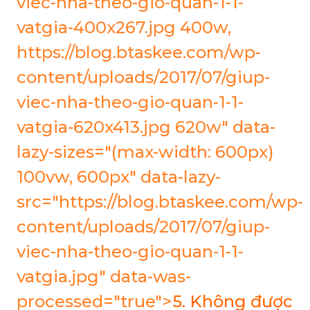
viec-nha-theo-gio-quan-1-1-
vatgia-400x267.jpg 400w,
https://blog.btaskee.com/wp-
content/uploads/2017/07/giup-
viec-nha-theo-gio-quan-1-1-
vatgia-620x413.jpg 620w" data-
lazy-sizes="(max-width: 600px)
100vw, 600px" data-lazy-
src="https://blog.btaskee.com/wp-
content/uploads/2017/07/giup-
viec-nha-theo-gio-quan-1-1-
vatgia.jpg" data-was-
processed="true">
5. Không được