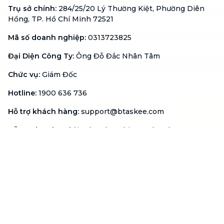
Trụ sở chính
:
284/25/20 Lý Thường Kiệt, Phường Diên
Hồng, TP. Hồ Chí Minh 72521
Mã số doanh nghiệp
:
0313723825
Đại Diện Công Ty
:
Ông Đỗ Đắc Nhân Tâm
Chức vụ
:
Giám Đốc
Hotline
:
1900 636 736
Hỗ trợ khách hàng
:
support@btaskee.com
Hỗ trợ doanh nghiệp
:
btaskee4biz.vn@btaskee.com
Việt Nam
Hỗ trợ
Liên hệ
Khiếu nại