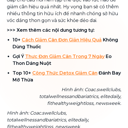
giảm cân hiệu quả nhất. Hy vọng bạn sẽ có thêm
nhiều thông tin hữu ích để nhanh chóng sở hữu
vóc dáng thon gọn và sức khỏe dẻo dai.
>>>
Xem thêm các nội dung tương tự:
10+
Cách Giảm Cân Đơn Giản Hiệu Quả
Không
Dùng Thuốc
Gợi Ý
Thực Đơn Giảm Cân Trong 7 Ngày
Eo
Thon Dáng Nuột
Top 10+
Công Thức Detox Giảm Cân
Đánh Bay
Mỡ Thừa
Hình ảnh: Coac.swellclubs,
totalwellnessandbariatrics, elitedaily,
fithealthyweightloss, newsweek.
Hình ảnh: Coac.swellclubs,
totalwellnessandbariatrics, elitedaily,
fithealthyweightloss, newsweek.