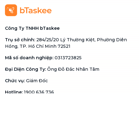
Công Ty TNHH bTaskee
Trụ sở chính
:
284/25/20 Lý Thường Kiệt, Phường Diên
Hồng, TP. Hồ Chí Minh 72521
Mã số doanh nghiệp
:
0313723825
Đại Diện Công Ty
:
Ông Đỗ Đắc Nhân Tâm
Chức vụ
:
Giám Đốc
Hotline
:
1900 636 736
Hỗ trợ khách hàng
:
support@btaskee.com
Hỗ trợ doanh nghiệp
:
btaskee4biz.vn@btaskee.com
Việt Nam
Hỗ trợ