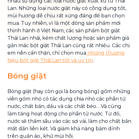
nhau sử dụng các loại nước giặt xuất xứ từ Thái
Lan. Những loại nước giặt này có công dụng tốt,
mùi hương dễ chịu rất xứng đáng để bạn chọn
mua. Tuy nhiên, vì là một dòng sản phẩm mới
thịnh hành ở Việt Nam, các sản phẩm bột giặt
Thái Lan nhái, kém chất lượng hoặc sản phẩm giả
gắn mác bột giặt Thái Lan cũng rất nhiều. Các chị
em nên cẩn thận, chỉ chọn mua
những thương
hiệu bột giặt Thái Lan tốt và uy tín
.
Bóng giặt
Bóng giặt (hay còn gọi là bong bóng) gồm những
viên gốm nhỏ có tác dụng chia nhỏ các phân tử
nước, chất bẩn, dầu và các chất béo… Và cùng
làm tăng hoạt động cho phân tử nước. Từ đó,
nước sẽ thấm sâu vào các sợi vải, làm cho chất bẩn
mất dần liên kết. Và giảm khả năng bám dính
trên quần áo., khử mùi hôi.