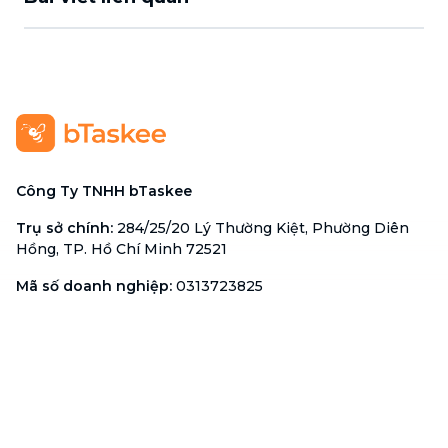
Công Ty TNHH bTaskee
Trụ sở chính
:
284/25/20 Lý Thường Kiệt, Phường Diên
Hồng, TP. Hồ Chí Minh 72521
Mã số doanh nghiệp
:
0313723825
Đại Diện Công Ty
:
Ông Đỗ Đắc Nhân Tâm
Chức vụ
:
Giám Đốc
Hotline
:
1900 636 736
Hỗ trợ khách hàng
:
support@btaskee.com